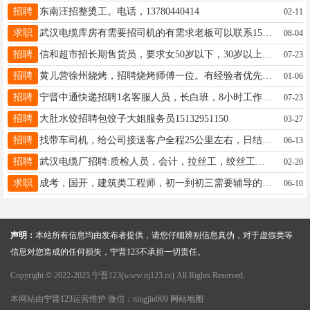
招聘
东南汪招整烫工。电话，13780440414
02-11
求职
武汉电缆库房有需要招司机的有需求老板可以联系15132908000
08-04
招聘
信和超市招长期售货员，要求女50岁以下，30岁以上，口齿伶俐，有责任心，早上八点半上班，中午休息两个半小时，晚上八点下班，电话15131319179非诚勿扰
07-23
招聘
黄儿营徐州烧烤，招聘烧烤师傅一位。有经验者优先。工资面议。有意者联系13933734034
01-06
招聘
宁晋中通快递招聘1名客服人员，长白班，8小时工作，要求女25-35短期勿扰会简单电脑操作有意者联系18831943520
07-23
招聘
大肚水饺招聘包饺子大姐服务员15132951150
03-27
招聘
找带车司机，给公司接送客户全程25公里左右，日结200.要求车牌冀E,车8年以内，驾龄3年以上电话15531933505
06-13
招聘
武汉电缆厂招聘:质检人员，会计，拉丝工，绞丝工，承揽工，绝缘工数名，BV挤出工一名 工资高，待遇优 武汉电缆仓库招聘:文员，司机，普工数名，厨师一名 联系电话 15972226888
02-20
求职
成考，国开，建筑类工程师，初一到初三需要辅导的有名校老师带队，有需要可以联系15075932512
06-10
声明：
本站所有信息均由发布者提供，请您仔细辨别信息真伪，对于虚假类等
信息对您造成的任何损失，宁晋123不承担一切责任。
Copyright © 2022-2025 宁晋123(www.nj123.cc) All Rights Reserved.
本网站由
宁晋123
运营维护 微信：ningjin009
网站地图