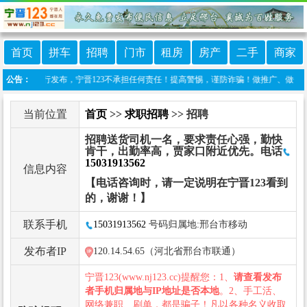
首页
拼车
招聘
门市
租房
房产
二手
商家
由网友自行发布，宁晋123不承担任何责任！提高警惕，谨防诈骗！做推广、做信息置顶！请加
公告：
当前位置
首页
>>
求职招聘
>> 招聘
招聘送货司机一名，要求责任心强，勤快
肯干，出勤率高，贾家口附近优先。电话
15031913562
信息内容
【电话咨询时，请一定说明在宁晋123看到
的，谢谢！】
联系手机
15031913562
号码归属地:邢台市移动
发布者IP
120.14.54.65（河北省邢台市联通）
宁晋123(www.nj123.cc)提醒您：1、
请查看发布
者手机归属地与IP地址是否本地
。2、手工活、
网络兼职、刷单，都是骗子！凡以各种名义收取