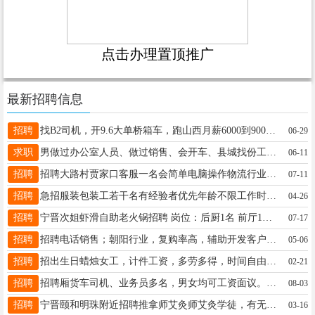
点击办理置顶推广
最新招聘信息
招聘
找B2司机，开9.6大单桥箱车，跑山西月薪6000到9000，电话13363750800
06-29
求职
男做过办公室人员、做过销售、会开车、县城找份工作、保险勿扰！电话销售勿扰！联系电话不是微信 15833606111不是微信
06-11
招聘
招聘大路村贾家口客服一名会简单电脑操作物流行业电话详询15127909959
07-11
招聘
急招服装包装工若干名有经验者优先年龄不限工作时间自由有意者联系13931913803地址杨家庄
04-26
招聘
宁晋次姐虾滑自助老火锅招聘 岗位：后厨1名 前厅1名 主播1名 地址：晶龙街老车站 待遇：优厚，包食宿 电话：15612996230
07-17
招聘
招聘电话销售；朝阳行业，复购率高，辅助开发客户，要求女性28岁到40岁，做过电话销售一年以上。双休，提成高，奖金高，上不封顶。御景世家小区。张经理131331991365
05-06
招聘
招出生日蜡烛女工，计件工资，多劳多得，时间自由，地址，孙家庄村，招孙家庄附近的，电话15233970934
02-21
招聘
招聘厢货车司机、业务员多名，男女均可工资面议。咨询18830953388
08-03
招聘
宁晋颐和明珠附近招聘推拿师艾灸师艾灸学徒，有无经验均可，免费培训，待遇优厚，踏实肯学吃苦耐劳就行，工资面议有兴趣的可以联系 13739699552 13831966044
03-16