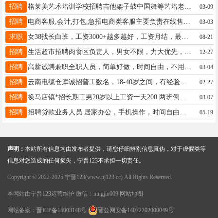
招聘
格莱美艺术培训学校招聘吉他架子鼓中国舞等艺培老师，副店长一名要求热爱工作性格开朗活泼，工资+提成+奖金+公休，紫金名苑西门17731924342
03-09
招聘
电商客服,会计,打包,急招电商类客服主要负责在线售后处理待遇优厚要求低工作内容简单在西城区赶紧联系我17631111234
03-03
求职
女38找长白班，工资3000+越多越好，工资月结，最好有公休的。电话微信同号15833605086（不是招工的勿扰）
08-21
招聘
生活超市招聘肉食区负责人，男女不限，力大优先，底薪3200加提成公休两天有意电话联系17772620976
12-27
招聘
高薪诚聘兼职全职人员，简单好做，时间自由，不用投资，没有风险，会用智能手机就可以，不耽误上班，不耽误接孩子，一单一结，佣金50元-500元/单，有意加微信联系（很忙）18932824502
03-04
招聘
云南电缆仓库诚招普工数名，18-40岁之间，有经验者优先，有意者联系17034443777
02-27
招聘
换马店镇*招长期工男20岁以上工资一天200.两班倒有夜班干12歇12.出填充绳15833617959
03-07
招聘
招聘贷款业务人员 居家办公，手机操作，时间自由，无需坐班。 无底薪、纯高提成，一单收益丰厚，多劳多得，收入上不封顶。 主要负责客户咨询对接，工作简单轻松。 电话￼13780398373
05-19
声明：
本站所有信息均由发布者提供，请您仔细辨别信息真伪，对于虚假类等
信息对您造成的任何损失，宁晋123不承担一切责任。
Copyright © 2022-2025 宁晋123(www.nj123.cc) All Rights Reserved.
本网站由
宁晋123
运营维护 微信：ningjin009
网站地图
网站备案：
晋ICP备15003148号
晋公网安备14072202000049号