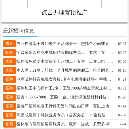
点击办理置顶推广
最新招聘信息
求职
男29在济南干过10来年全活都会干，想找个济南或者老家库房工作电话13483979115
03-08
招聘
宁晋家乐园布克书城招聘长期优秀员工，要求，女，40岁以下，20岁以上，有责任心，有上进心，有工作经验优先考虑，电话18932973575
06-27
求职
招聘服务员要求女孩子十八到二十五岁，工资日结，有意者联系扣扣3954757427或者电话19273191927
07-20
求职
本人男，21岁，想找一个县城里的寒假工，吃苦耐劳有责任心，电话13131976807
01-15
招聘
电商诚聘抖音晚班女客服1名有电商客服经验打字熟练。库房打包1名会电脑会打单子薪资面议要求女联系电话 17631973092
04-24
招聘
招聘加工中心操作工2名，工资7000起地点雷家庄村东，电话19303397774
05-31
招聘
薪资：5000-7000，五险一金。河北深茂新材料科技有限公司（三川化工）诚聘：化验员；要求：大专以上学历，化工相关专业，有相关经验者优先，5月4日正式培训。咨询电话19913003191
05-26
招聘
童装厂招聘包装工计件工资时间自由日薪一百以上地址南塔庄17803393626
08-14
招聘
高提成急聘｜贷款业务专员（居家办公） ✅全程居家办公，无需坐班，手机操作即可 纯高提成模式，无底薪，提成业内顶尖！ 电话15003192127同微
07-08
招聘
格林东方酒店招客房服务员，底薪＋提成，多劳多得，联系电话：18733902037
12-24