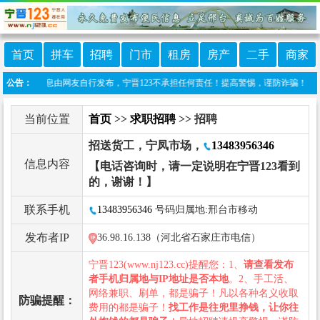
首页
拼车
招聘
门市
租房
房产
二手
商家
本栏目信息由网友自行发布，宁晋123不承担任何责任！提高警惕，谨防诈骗！做推广、做信
公告：
当前位置
首页
>>
求职招聘
>> 招聘
招送货工，宁凤市场，
13483956346
信息内容
【电话咨询时，请一定说明在宁晋123看到
的，谢谢！】
联系手机
13483956346
号码归属地:邢台市移动
发布者IP
36.98.16.138（河北省石家庄市电信）
宁晋123(www.nj123.cc)提醒您：1、
请查看发布
者手机归属地与IP地址是否本地
。2、手工活、
网络兼职、刷单，都是骗子！凡以各种名义收取
防骗提醒：
费用的都是骗子！
找工作是往兜里挣钱，让你往