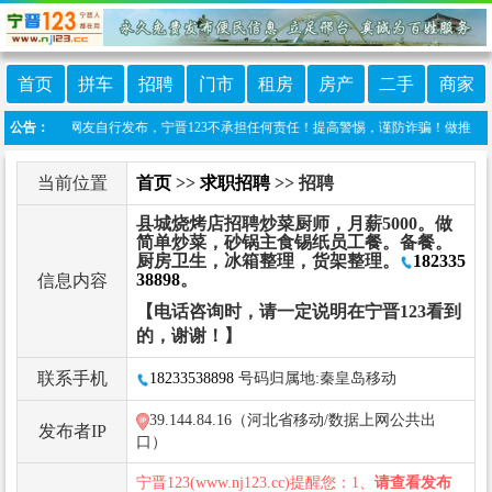
首页
拼车
招聘
门市
租房
房产
二手
商家
目信息由网友自行发布，宁晋123不承担任何责任！提高警惕，谨防诈骗！做推广、做信息置
公告：
当前位置
首页
>>
求职招聘
>> 招聘
县城烧烤店招聘炒菜厨师，月薪5000。做
简单炒菜，砂锅主食锡纸员工餐。备餐。
厨房卫生，冰箱整理，货架整理。
182335
38898
。
信息内容
【电话咨询时，请一定说明在宁晋123看到
的，谢谢！】
联系手机
18233538898
号码归属地:秦皇岛移动
39.144.84.16（河北省移动/数据上网公共出
发布者IP
口）
宁晋123(www.nj123.cc)提醒您：1、
请查看发布