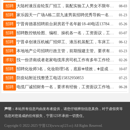
招聘
大陆村液压齿轮泵厂招工，装配实验工人男女不限年龄25岁到50岁工资面谈，每月发工资，有意者联系电话☎18330933050
08-03
招聘
家乐园天一广场A栋二层九速男装招聘优秀导购一名，年龄25-38岁，有销售经验，两班倒，底薪+提成+奖励+公休，联系人王15194910117微信同步
01-23
招聘
宁晋肯德基招聘前台厨房若干名年龄18-40电话13784930615
05-26
招聘
招聘数控铣绘图、编程、操机各一名，工资面议，工资地点：体育公园南行300米，联系电话：13582493298
03-07
招聘
宁晋卓创液压机械厂招焊工、液压机装配工，车床工，钻床工，打磨工，零工，工资月结4000-8000元，地址：县城孙村村北宁辛路北，电话18233934555
06-12
招聘
本地地产公司招聘行政主管，前期报建主管。要求有相关工作经验。联系电话15227321222
03-23
求职
找一份济南或者老家电缆库房司机工作有多年工作经验吃苦耐劳踏实肯干电话15688402448
02-26
招聘
招聘化妆师3名，化妆助理5名，底薪➕绩效，➕提成 详情咨询16630992120
10-07
招聘
防疫站附近找整烫工电话15832950853
07-25
招聘
电缆厂诚招财务一名，要求有经验，工资面议工作地点县城联系电话17631976052
06-28
声明：
本站所有信息均由发布者提供，请您仔细辨别信息真伪，对于虚假类等
信息对您造成的任何损失，宁晋123不承担一切责任。
Copyright © 2022-2025 宁晋123(www.nj123.cc) All Rights Reserved.