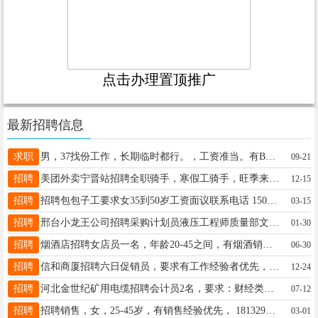
点击办理置顶推广
最新招聘信息
求职
男，37找份工作，长期临时都行。，工资准当。有B2驾证。住县城以北。电微:13373095161
09-21
招聘
美团外卖宁晋站招聘全职骑手，寒假工骑手，旺季来袭，待遇优厚，满18周岁即可入职，男女不限。联系电话13932947855
12-15
招聘
招聘包包子工要求女35到50岁工资面议联系电话 15035844522 15035382089
03-15
招聘
邢台小龙王公司招聘采购计划员液压工程师质量部文员供应商质量工程师生产计划员数控加工中心操作工外贸业务员有机械制造行业相关经验优先录取联系电话 15832960357
01-30
招聘
烟酒店招聘女店员一名，年龄20-45之间，有烟酒销售经验优先，月公休3天，薪资待遇面议，联系电话：18733982865
06-30
招聘
信和商厦招聘六日促销员，要求有工作经验者优先，一天工作8个小时，一天100元，要求本次元旦1.2.3.号上岗，联系电话15130956988，非诚勿扰。
12-24
招聘
河北金世纪矿用电缆招聘会计员2名，要求：财经类专业，大专以上学历，工作地点：大曹庄管理区，电话：13931912755
07-12
招聘
招聘销售，女，25-45岁，有销售经验优先， 18132918038，底薪加提成，三险，团建，旅游
03-01