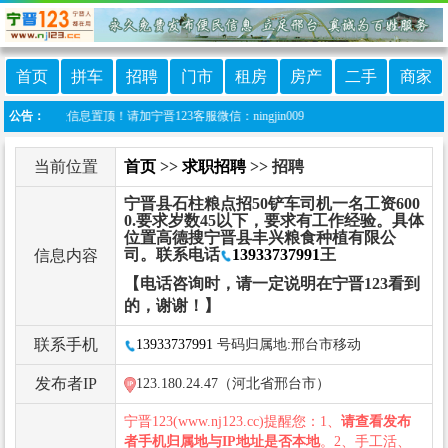
首页
拼车
招聘
门市
租房
房产
二手
商家
做信息置顶！请加宁晋123客服微信：ningjin009
公告：
当前位置
首页
>>
求职招聘
>> 招聘
宁晋县石柱粮点招50铲车司机一名工资600
0.要求岁数45以下，要求有工作经验。具体
位置高德搜宁晋县丰兴粮食种植有限公
司。联系电话
13933737991
王
信息内容
【电话咨询时，请一定说明在宁晋123看到
的，谢谢！】
联系手机
13933737991
号码归属地:邢台市移动
发布者IP
123.180.24.47（河北省邢台市）
宁晋123(www.nj123.cc)提醒您：1、
请查看发布
者手机归属地与IP地址是否本地
。2、手工活、