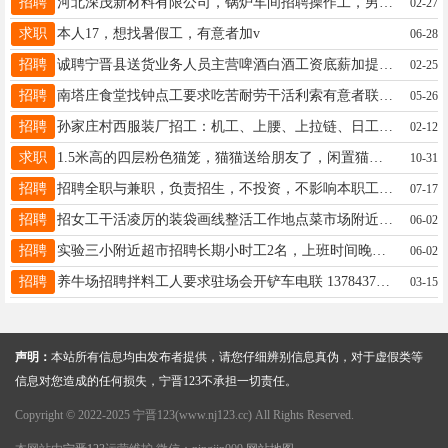
招聘
河北深茂新材料有限公司，锅炉车间招聘操作工，男，45周岁以下，高中以上文化，女，35周岁以下，大专以上文化，身体健康，适应倒班生活，五险一金，联系电话，19913003117
02-27
求职
本人17，想找暑假工，有意者加v
06-28
招聘
诚聘宁晋县送货业务人员主营啤酒白酒工资底薪加提成加奖金联系电话15612960991
02-25
招聘
南塔庄食堂找钟点工要求吃苦耐劳干活利索有意者联系电话15127997332
05-26
招聘
孙家庄村西服装厂招工：机工、上腰、上拉链、日工等。时间自由工资高联系电话 15833397335
02-12
求职
1.5米高的四层粉色猫笼，猫猫送给朋友了，闲置猫笼，里面安置了自动投喂器，喂水喂粮都很方便，有意者加微信18057432798
10-31
招聘
招聘全职与兼职，负责招生，不投资，不影响本职工作，不耽误太多时间，待遇优厚，只要肯努力月入过万很轻松，有意向的联系我[玫瑰][玫瑰]17731989983
07-17
招聘
招女工干活凌厉的装袋画线整活工作地点菜市场附近上班时间自由做好能长期干的电话18903192964
06-02
招聘
实验三小附近超市招聘长期小时工2名，上班时间晚上6点到9点，要求女年龄28到40岁之间‼️勤劳肯干，手脚伶俐会整理，联系电话17320851819
06-02
招聘
养牛场招聘拌料工人要求驻场会开铲车电联 13784378720
03-15
声明：
本站所有信息均由发布者提供，请您仔细辨别信息真伪，对于虚假类等
信息对您造成的任何损失，宁晋123不承担一切责任。
Copyright © 2022-2025 宁晋123(www.nj123.cc) All Rights Reserved.