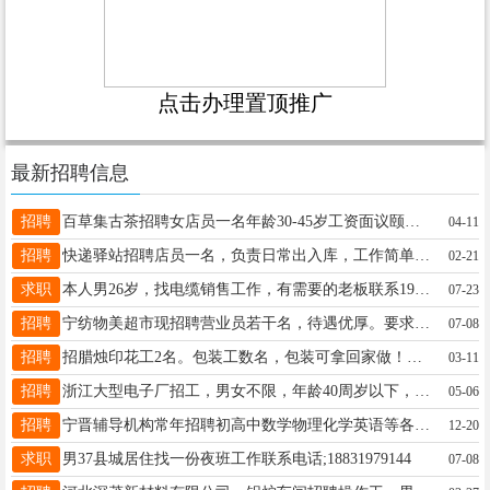
点击办理置顶推广
最新招聘信息
招聘
百草集古茶招聘女店员一名年龄30-45岁工资面议颐和明珠D区15931996918
04-11
招聘
快递驿站招聘店员一名，负责日常出入库，工作简单易上手，工作地点上城华府C区南门一诺源超市，男女不限，有意者，联系电话17732920810
02-21
求职
本人男26岁，找电缆销售工作，有需要的老板联系19221963282
07-23
招聘
宁纺物美超市现招聘营业员若干名，待遇优厚。要求：女，身体健康能吃苦耐劳，责任心强，有超市工作经验者优先。 地址：宁纺二区北门对面。联系电话：13582006628/18903299506
07-08
招聘
招腊烛印花工2名。包装工数名，包装可拿回家做！地址宁晋县老派出所附近。电话15930930903
03-11
招聘
浙江大型电子厂招工，男女不限，年龄40周岁以下，高工时、高工资，食宿免费，可日结可转正，转正后交五险一金。有意者联系17303298119，微信同号，可加微信联系沟通。
05-06
招聘
宁晋辅导机构常年招聘初高中数学物理化学英语等各科老师兼职、全职均可工资周结待遇优厚联系电话：15930697926（同微）
12-20
求职
男37县城居住找一份夜班工作联系电话;18831979144
07-08