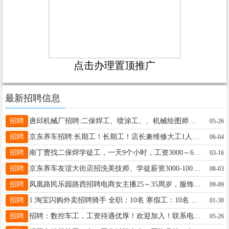
点击办理置顶推广
最新招聘信息
招聘
唐邱机械厂招聘:二保焊工、喷涂工、、机械绘图师、（1名）（年龄25——50周岁，工资:7000元--15000元，要求，有责任心，沟通力强，工作时间9小时。 另招聘:线长1名，班组长1名，要求=必须熟悉机械原理。 工资7000-11000元，有能力的，上不封顶。 另聘: 普工（男女均可）（活简单好上手、不累，月工资【4000--6000】元。 工作地址：唐邱乡，联系电话：15612989507
05-26
招聘
京东养车招聘:长期工！长期工！店长兼维修大工1人，要求10年以上工作经验；中工2人，学徒工2人，洗美技师2人；前台1人，要求女性，沟通力能强，40岁以下。有经验者优先。联系电话:19131101519（微信同号）
06-04
招聘
南丁曹找二保焊学徒工，一天9个小时，工资3000～6000元联系电话15100977516
03-16
招聘
京东养车友谊大街店招洗美技师、学徒薪资3000-10000，提成高，15号准时发薪月休4天，管工作餐，线上客源充足地址：友谊大街京东养车联系16632995018，可直接到店面试
08-03
招聘
凤凰路民乐园路西招聘电商女主播25～35周岁，服饰配件，长白班，要求有工作经验，工资面议。18803393266
09-09
招聘
1.淘宝闪购外卖招聘骑手 全职：10名 寒假工：10名 要求：18周至50周，男女不限 会使用智能手机即可， 保险，节假日福利， 待遇：多劳多得！(有经验者优先)，薪资6000-10000上不封顶！入职奖1000元！ 2.招聘宁晋各乡镇代理 地址：宁晋县友谊大街华悦城北 电话： 15097984342， 17692939639 3.黄儿营站淘宝闪购招聘外卖骑手联系电话 15127986834
01-30
招聘
招聘：数控车工，工资待遇优厚！欢迎加入！联系电话：19831973000地址：西华路南段
05-26