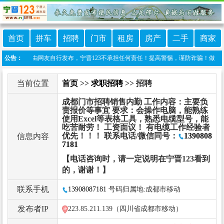
首页
拼车
招聘
门市
租房
房产
二手
商家
本栏目信息由网友自行发布，宁晋123不承担任何责任！提高警惕，谨防诈骗！做推广、做信息
公告：
当前位置
首页
>>
求职招聘
>> 招聘
成都门市招聘销售内勤 工作内容：主要负
责报价等事宜 要求：会操作电脑，能熟练
使用Excel等表格工具，熟悉电缆型号，能
吃苦耐劳！ 工资面议！ 有电缆工作经验者
优先！！！ 联系电话/微信同号：
1390808
信息内容
7181
【电话咨询时，请一定说明在宁晋123看到
的，谢谢！】
联系手机
13908087181
号码归属地:成都市移动
发布者IP
223.85.211.139（四川省成都市移动）