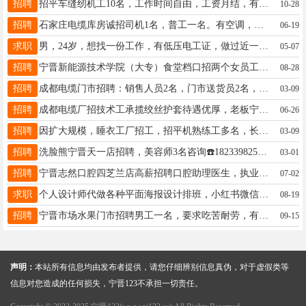
招聘
招平车缝纫机工10名，工作时间自由，工资月结，有补助。水墨庭院附近18833411968
10-28
招聘
石家庄电缆库房诚招司机1名，普工一名。有空调，洗衣机，热水器。电话13831937573
06-19
求职
男，24岁，想找一份工作，有低压电工证，做过近一年的仪器仪表电工，电话18460056001
05-07
招聘
宁晋新能源技术学院（大专）食堂档口招两个女员工一个前台卖饭的和一个打杂的。月工资3500元，两天公休。联系电话15713395888
08-28
招聘
成都电缆门市招聘：销售人员2名，门市送货员2名，销售按照销售提成。要求懂电缆、懂电脑！有资源的优先。送货员能吃苦耐劳有责任心优先，包吃住工资面议。电话：13908087181
03-09
招聘
成都电缆厂招技术工承揽绞丝护套待遇优厚，老板宁晋人，有意者电联13465318888
06-26
招聘
因扩大规模，睡衣工厂招工，招平机熟练工多名，长年有活，不断活，活简单好做，时间自由，计件工资，工价合理，工资准当，月结，有补贴➕提成➕福利。地址：宁晋县伊甸园附近 电话：15194947816 13780395413
03-09
招聘
洗脸熊宁晋天一店招聘，美容师3名咨询☎️18233982567公司统一培训上岗，工作轻松自由工资6000——10000每年2次团建➕生日礼物➕节日礼物
03-01
招聘
宁晋志然口腔四芝兰店高薪招聘口腔助理医生，执业医生，护士，有公休，有节假日福利，提供宿舍，有保险，有意者电话联系15613973729同V
07-02
求职
个人设计师代做各种平面海报设计排班，小红书微信公众号电商主图排版设计都可。代剪视频配字幕。17399521839
08-19
招聘
宁晋市场水果门市招聘男工一名，要求吃苦耐劳，有责任心，年龄20一45岁身体健康，工资面议，电话13930984013，13831912613
09-15
声明：
本站所有信息均由发布者提供，请您仔细辨别信息真伪，对于虚假类等
信息对您造成的任何损失，宁晋123不承担一切责任。