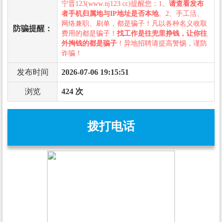
宁晋123(www.nj123.cc)提醒您：1、
请查看发布
者手机归属地与IP地址是否本地
。2、手工活、
网络兼职、刷单，都是骗子！凡以各种名义收取
防骗提醒：
费用的都是骗子！
找工作是往兜里挣钱，让你往
外掏钱的都是骗子
！异地招聘请提高警惕，谨防
诈骗！
发布时间
2026-07-06 19:15:51
浏览
424 次
拨打电话