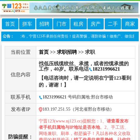
首页
拼车
招聘
门市
租房
房产
二手
商家
友自行发布，宁晋123不承担任何责任！提高警惕，谨防诈骗！做推广、做信息置顶！请加宁晋
公告：
当前位置
首页
>>
求职招聘
>> 求职
找低压线缆绞丝、承揽，或者控缆承揽的
工作，40岁。联系电话
18231996621
信息内容
【电话咨询时，请一定说明在宁晋123看到
的，谢谢！】
联系手机
18231996621
号码归属地:邢台市移动
发布者IP
183.197.251.55（河北省邢台市移动）
宁晋123(www.nj123.cc)提醒您：1、
请查看发布
者手机归属地与IP地址是否本地
。2、手工活、
网络兼职、刷单，都是骗子！凡以各种名义收取
防骗提醒：
费用的都是骗子！
找工作是往兜里挣钱，让你往