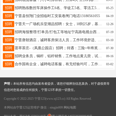
招聘
招聘熟练数控车床操作工6名、学徒工5名、零活工5名，工资面议，工厂地址：宁晋县宁北街道荆里庄村东口，统壹传动机械，薛厂长13832312361
05-25
招聘
宁晋县恒翔门业招临时工安装卷闸门电话13180561055
04-19
招聘
宁晋天一广场机乐堂潮品招聘：女士，18到25岁，基本工资+提成，半天班，月薪3000以上，欢迎加入我们电话18713901886只招长期
12-26
招聘
招聘海报整理/打单员/打包工等地址宁高路电视台西边（要求女38岁以下长期工作者）13483998038微信同号
07-19
招聘
宁晋唐朝酒店，诚聘客房保洁人员，工作环境舒适、氛围稳定。岗位职责1. 负责酒店客房的日常清洁2. 按标准更换床品、补充洗漱用品、打扫卫生，保持客房整洁规范，联系电话：18131988998
03-10
招聘
荟萃茶庄-（凤凰公园店）招聘；待遇：三险+年终奖励（3500+）新人可带薪学习；要求：女.年龄20-35周岁；形象气质佳、活泼开朗善于沟通；有相关工作经验优先.联系电话15031927887
07-30
招聘
招聘业务员，铜杆，铝杆销售，工作地点黄儿营，试用期三个月，转正后缴纳社保，薪资底薪加提成，联系电话19831798367（同微信）
09-16
招聘
合作国有企业，诚聘电话客服，有无经验均可，工作轻松，不影响接孩子，有专业培训，电话客服10名。底薪3000+绩效，只接打电话，工作轻松，工作时间：早8:30 到12点，下午1:30点-5:30点，准点下班，月公休四天，要求25-40周岁，女士优先考虑，工作简单，有无经验均可，长白班。地址：老车站附近，联系电话：15731177212，名额有限，有意向请联系，25岁以下免打扰。
03-02
声明：
本站所有信息均由发布者提供，请您仔细辨别信息真伪，对于虚假类等
信息对您造成的任何损失，宁晋123不承担一切责任。
Copyright © 2022-2025 宁晋123(www.nj123.cc) All Rights Reserved.
本网站由
宁晋123
运营维护 微信：ningjin009
网站地图