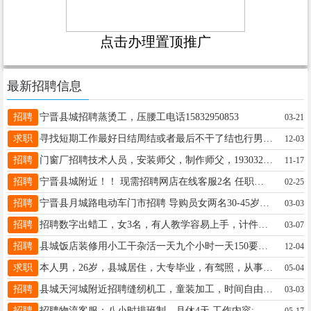
点击办理置顶推广
最新招聘信息
招聘
宁晋县城招聘蒸烫工，压腰工电话15832950853
03-21
求职
寻找短期工作最好日结周结或者最后不干了结也行男23岁15532992299
12-03
招聘
门窗厂招聘技术人员，安装师父，制作师父，19303294876
11-17
招聘
宁晋县城附近！！ 现需招聘网店在线客服2名 任职要求：有电商客服经验者优先！具有良好的沟通能力和语言表达能力， 能够适应轮班制 分早班［8:00-18:00］晚班［18:00-24:00］
02-25
招聘
宁晋县月城路电动车门市招聘 导购员女两名30-45岁有销售经验优先工资加提成4000-6000 安装工售后维修工3名4000-6000 送货司机2名4000-6000 电话15833695934
03-03
招聘
招聘数字出蜡工，女3名，有人教学容易上手，计件工资多劳多得，时间自由。工作地址：县城一小和妇幼院附近，电话：18632977736
03-07
招聘
县城饭店装修用小工干杂活一天九个小时一天150要求男20-50岁干活踏实的➕微信17060792891（勿打电话）明天就用人工资三天一结
12-04
求职
本人男，26岁，县城居住，大专毕业，有驾照，从事过两年快递工作，想找一份白天的工作 ，最好是能学点东西的，服务员销售勿扰，有意的老板请联系17772615599
05-04
招聘
县城天河城附近招聘缝纫机工，童装加工，时间自由，晚上可兼职。18730992510
03-03
招聘
招聘物流客服：八小时排班制，月休4天 工作内容:仅处理（物流）售后问题，无销售，要求有耐心，执行力强（有无经验均可，男女不限），短期勿扰，联系15100906365微信同号
05-17