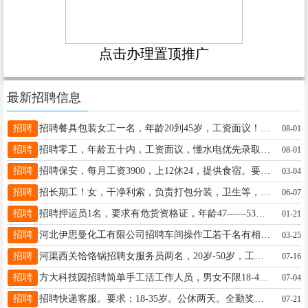
点击办理置顶推广
最新招聘信息
招聘
招聘餐具包装女工一名，年龄20到45岁，工资面议！下午班也可以全天班！亭子头附近的优先，吃苦耐劳者优先，15227327748
08-01
招聘
招聘零工，年龄五十内，工资面议，懂水电优先录取。施工地点宁晋县城内，联系电话：15075965456
08-01
招聘
招聘保安，每月工资3900，上12休24，提供食宿。要求男53岁以下，1米7以上，身体健康，无纹身，无违法站犯罪记录，有意者联系15203115820
03-04
招聘
招长期工！女，干净利索，负责打包分装，卫生等，工作时间早8:30-12下午2:30-8，10元1小时，工作时间内可自己调整，童泰东边加吉特团购仓储19913019992
06-07
招聘
招聘押运员1名，要求有危货资格证，年龄47——53岁。工厂上常白班，工作轻松。工资150+15。地址：宁晋赵庄村南15731944340
01-21
招聘
河北伊思曼化工有限公司招聘车间操作工若干名有相关工作经验者优先工资面议工作地址大曹庄工业园区联系电话13630821118蔡老板
03-25
招聘
河渠西关饸饹锅招聘女服务员两名，20岁-50岁，工资2000-3500，联系电话：18732951599
07-16
招聘
方大科技园招聘简单手工活工作人员，男女不限18-40周岁，宝妈/假期工想挣钱零花钱的都可以联系我，工资日结/月结均可，电话：16630969385
07-04
招聘
招聘快递客服。要求：18-35岁。公休两天。全勤奖。工作时间：8:30-12:00；1:30-6:00.无销售性质，会电脑操作。仅限女性。电话：15512815007（短期勿扰）。地点：方大科技园
07-21