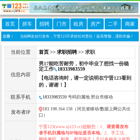
首页
拼车
招聘
门市
租房
房产
二手
商家
本栏目信息由网友自行发布，宁晋123不承担任何责任！提高警惕，谨防诈骗！做推广、做信
公告：
当前位置
首页
>>
求职招聘
>> 求职
男17能吃苦耐劳，初中毕业了想找一份稳
定工作
18333983559
信息内容
【电话咨询时，请一定说明在宁晋123看到
的，谢谢！】
联系手机
18333983559
号码归属地:邢台市移动
183.198.164.158（河北省移动/数据上网公共出
发布者IP
口）
宁晋123(www.nj123.cc)提醒您：1、
请查看发布
者手机归属地与IP地址是否本地
。2、手工活、
网络兼职、刷单，都是骗子！凡以各种名义收取