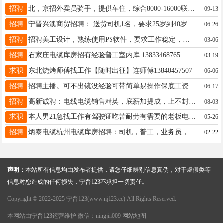
招聘
北，京招外卖员骑手，提供车住，综合8000-16000联系13031117633
09-13
招聘
宁晋兴澳商贸招聘： 送货司机1名，要求25岁到40岁之间，能熟练驾驶3米8包厢车，已经结婚的，女士优先，综合薪资4500到6000以上，地址童泰附近，电话13733296941
06-26
招聘
招聘美工设计，熟练使用PS软件，要求工作稳定，责任心强，薪资待遇丰厚，有全勤有公休，工作地点永安街弘启明城。13323095275
03-06
招聘
石家庄电缆库房招有经验普工室内库 13833468765
03-19
求职
东北烧烤师傅找工作【随时出征】连师傅13840457507
06-06
招聘
招聘主播。可不出镜没经验可带简单易操作保底工资300018~35联系方式18632956825
06-17
招聘
高新诚聘：电线电缆销售精英，底薪加提成，上不封顶，有意者联系电话：18332298333
08-03
求职
本人男21急找工作有驾驶证吃苦耐劳有需要的老板电话联系19903296827
05-26
招聘
炳泰电缆杭州电缆库房招聘：司机，普工，业务员，有经验者优先，年龄20岁--35岁之间工资面议，电联13634156839
02-22
声明：
本站所有信息均由发布者提供，请您仔细辨别信息真伪，对于虚假类等
信息对您造成的任何损失，宁晋123不承担一切责任。
Copyright © 2022-2025 宁晋123(www.nj123.cc) All Rights Reserved.
本网站由
宁晋123
运营维护 微信：ningjin009
网站地图