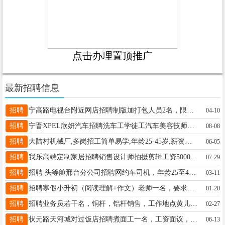
点击办理置顶推广
最新招聘信息
招聘
宁高路电视台附近网店招聘制版加打包人员2名，限女士，年龄30-45岁之间， 仔细认真识字，工作时间：早晨8点至下午18点，中午管饭，月薪3500➕200满勤 联系电话： 13703193904（微信同号） 方大科技园网店招聘女性客服1名，有相关经验，薪资3000+业绩提成，综合薪资3500-4500元，倒班时间白班上午7:50到下午17:00 晚班下午16:00到晚上23:50分，仔细认真负责有经验的联系 19131977515同微信
04-10
招聘
宁晋XPEL欣妍汽车招聘洗车工学徒工汽车美容技师贴膜车衣改色改装家具膜专业技术人员贴膜美容学徒工等.18到40周岁联系电话15100892193同微信
08-08
招聘
大陆村机械厂,多岗招工简单易学,年龄25-45岁,薪资待遇5000-12000元,有保险、食宿等联系电话：17731968306
06-05
招聘
我乐高端定制家居招聘销售设计师拍摄剪辑工资5000+，公休+团建老板人好事少。联系：18832915207
07-29
招聘
招聘 头等舱邢台分公司招聘网约车司机，年龄25至45岁，男女均可，具有网约车（或出租）驾驶员证者优先。 薪资待遇：底薪+奖励 5000元。 公司地点：宁晋县洨河路与育才路交叉口翠竹轩东邻 联系电话：0311-88319995
03-11
招聘
招聘寒假小升初（阅读理解+作文）老师一名，要求有教学经验，擅长写作，会阅读理解答题技巧，有能力加微信发简历，非诚勿扰19833499777
01-20
招聘
招聘业务员若干名，铜杆，铝杆销售，工作地点黄儿营，薪资底薪➕提成，试用期三个月，双休，转正后缴纳社保，薪资底薪加提成，联系电话19831798367（同微信）
02-27
招聘
状元路天河城对过饭店招聘煮面工一名，工资面议，联系电话13831900267
06-13