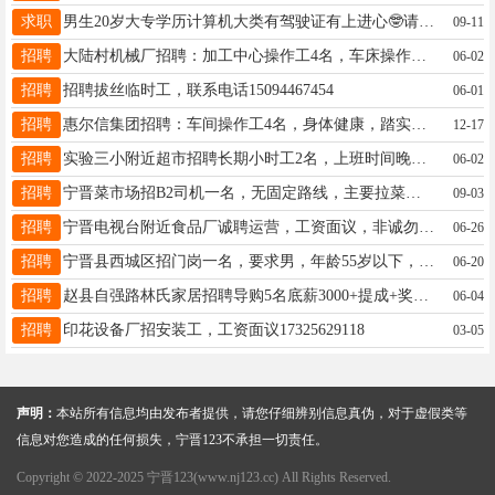
求职
男生20岁大专学历计算机大类有驾驶证有上进心🤓请联系18233036617同v
09-11
招聘
大陆村机械厂招聘：加工中心操作工4名，车床操作工5名，女工5名，要求有工作经验，中午管饭，联系电话：13653293655
06-02
招聘
招聘拔丝临时工，联系电话15094467454
06-01
招聘
惠尔信集团招聘：车间操作工4名，身体健康，踏实能干，薪资面议。工作地址：赵庄村南工业园区，咨询电话：15833733612。
12-17
招聘
实验三小附近超市招聘长期小时工2名，上班时间晚上6点到9点，要求女年龄28到40岁之间‼️勤劳肯干，手脚伶俐会整理，联系电话17320851819
06-02
招聘
宁晋菜市场招B2司机一名，无固定路线，主要拉菜，年龄在钱30到50之间，手潮着勿扰，工作月结7500左右！联系电话18233930952
09-03
招聘
宁晋电视台附近食品厂诚聘运营，工资面议，非诚勿扰。联系电话13643199639
06-26
招聘
宁晋县西城区招门岗一名，要求男，年龄55岁以下，身体健康，联系电话18732970199
06-20
招聘
赵县自强路林氏家居招聘导购5名底薪3000+提成+奖励+激励，年龄25-40男女不限，有经验者优先，联系电话：18532158868微信同步
06-04
招聘
印花设备厂招安装工，工资面议17325629118
03-05
声明：
本站所有信息均由发布者提供，请您仔细辨别信息真伪，对于虚假类等
信息对您造成的任何损失，宁晋123不承担一切责任。
Copyright © 2022-2025 宁晋123(www.nj123.cc) All Rights Reserved.