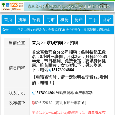
首页
拼车
招聘
门市
租房
房产
二手
商家
明：本栏目信息由网友自行发布，宁晋123不承担任何责任！提高警惕，谨防诈骗！做推广、做
公告：
当前位置
首页
>>
求职招聘
>> 招聘
首农畜牧邢台分公司招聘：临时挤奶工数
名，8小时三班倒，月休2天，月薪4000-45
00元，节日福利、免费食宿，要求身体健
康、吃苦耐劳，女45岁以下，男50岁以
信息内容
下，电话
15178924864
【电话咨询时，请一定说明在宁晋123看到
的，谢谢！】
联系手机
15178924864
号码归属地:重庆市移动
发布者IP
60.6.226.69（河北省邢台市联通）
宁晋123(www.nj123.cc)提醒您：1、
请查看发布