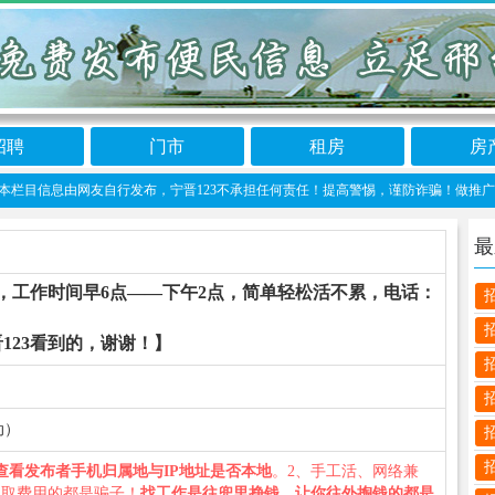
招聘
门市
租房
房
目信息由网友自行发布，宁晋123不承担任何责任！提高警惕，谨防诈骗！做推广、做信息置顶
最
，工作时间早6点——下午2点，简单轻松活不累，电话：
123看到的，谢谢！】
动）
查看发布者手机归属地与IP地址是否本地
。2、手工活、网络兼
收取费用的都是骗子！
找工作是往兜里挣钱，让你往外掏钱的都是