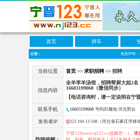
首页
拼车
公告：
免责声明：本栏
当前位置
首页
>>
求职招聘
>> 招聘
全羊李羊汤馆，招聘帮厨大姐2名
16603199068（微信同步）
信息内容
【电话咨询时，请一定说明在宁晋
联系手机
16603199068
号码归属地:河北邢台
发布者IP
223.104.13.108（河北省石家庄市移
宁晋123(www.nj123.cc)提醒您：1、
请
防骗提醒：
职、刷单，都是骗子！凡以各种名义