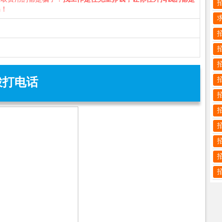
骗！
拨打电话