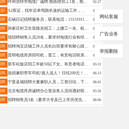
招聘
呼和浩特市电缆厂诚聘:熟练绞丝工1名，熟练承缆工1名，全活熟练工1名。 电缆库房招聘： 司机1名，有经验者优先，工资高、待遇好， 老板宁晋人。 电话：16772123888 13664814866
02-27
求职
A2双证，找年后单驾跑长途的运输工作，（经常拉电缆）有需要的老板随时联系。工资最好趟结。1873390550517692927595
01-30
网站客服
招聘
石锅日记招聘服务员，联系电话：13131911538
08-15
招聘
孙家庄村卫生室路东招工：上腰工一名、机工等。时间自由～联系电话15833397335
03-09
广告业务
招聘
现招聘销售人员20名，要求对电缆行业有经验者优先，薪资待遇面议，要求年龄25-45岁，对工作认真。联系电话13363778568地址：宁晋县贾家口镇小河庄村
03-20
招聘
招聘淘宝店铺工作人员长白班要求有耐心踏实有责任心者年龄35岁以下女性必须长期打算工作者短期勿扰工资面议微信 19041398900
03-12
举报删除
招聘
昆明电缆库房招司机，普工，有意电话联系 18388183006
03-17
招聘
新车站饭店招工年龄50以下女。有意者电话联系15632923525
03-31
招聘
急招兼职带车司机!接人送人！日结200元！不带车100元！工作时长约2小时左右!路程25公里左右!车牌为冀E牌照!仅限8年以内私家车!网约车和出租车勿扰！有意者联系18732923933微信同号！
06-13
招聘
宁晋县城招聘大量兼职人员，工资日结，下班就结，100-150，管一顿工作餐，早上8.30到下午16点，熟练使用智能手机，18周到45周男女不限 18932544429
08-01
招聘
北京电缆库房诚聘办公室业务人员待遇好联系电话 13241608687
03-26
招聘
招聘销售员3名（要求大专及已上学历优先），外贸员2名，车间组装工2名、试验台实验员2名（要求男，40岁以下优先），工作地址：宁晋县西城区南留村附近机械厂，联系电话；13463890666
08-06