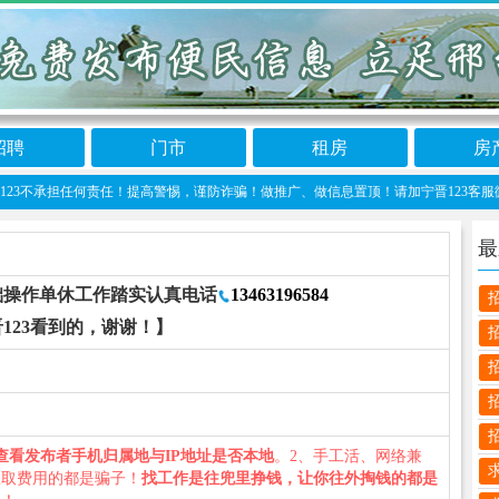
招聘
门市
租房
房
承担任何责任！提高警惕，谨防诈骗！做推广、做信息置顶！请加宁晋123客服微信：ning
最
础操作单休工作踏实认真电话
13463196584
123看到的，谢谢！】
查看发布者手机归属地与IP地址是否本地
。2、手工活、网络兼
收取费用的都是骗子！
找工作是往兜里挣钱，让你往外掏钱的都是