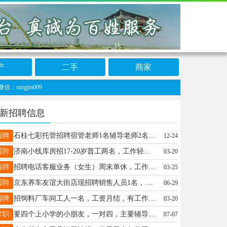
产
二手
商家
jin009
新招聘信息
招聘
石柱七彩托管招聘宿管老师1名辅导老师2名工资面议联系电话： 18732913364
12-24
招聘
济南小线库房招17-20岁普工两名，工作轻松，有空调，有意者联系18866851100
03-20
招聘
招聘电话客服业务（女生）周末单休，工作简单轻松，白班6.5小时底薪+提成，综合5000-10000公司氛围好新人有专人带，要求性格开朗有责任心（25-45岁）☎️19131943188微信同号
03-25
招聘
京东养车友谊大街店现招聘销售人员1名，要求：女，形象佳，薪资8000+，联系人：李总：18803390979
06-29
招聘
招饲料厂车间工人一名，工资月结，有工作经验者优先，工作地址大曹庄农场，联系电话13483497610
03-20
求职
要四个上小学的小朋友，一对四，主要辅导英语，语文，有需要的来私我呦！
07-07