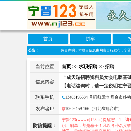
首页
拼车
公告：
免责声明：本栏目信息由网友自行发布，宁晋123不
当前位置
首页
>>
求职招聘
>> 招聘
上成天瑞招聘资料员女会电脑基
信息内容
【电话咨询时，请一定说明在宁晋
联系手机
13463196584
号码归属地:邢台市移动
发布者IP
106.9.159.166（河北省邢台市）
宁晋123(www.nj123.cc)提醒您：1、
请
防骗提醒：
职、刷单，都是骗子！凡以各种名义