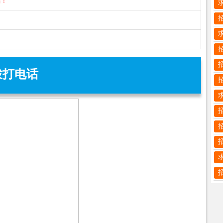
骗！
拨打电话