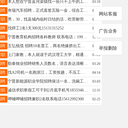
求职
本人想在宁晋县河渠镇找一份只干上午的工作，有C1驾照，一直在开4.2箱货，联系电话15030497971
03-19
招聘
奇瑞汽车招聘，正式直签五险一金，综合工资7000-9000，中专及以上，只招男孩，身高1.65以上，体型匀称，年龄18-40周，工作地安徽，非诚勿扰，联系电话13483949364
04-28
网站客服
求职
男，30，找县城内临时日结的活，吃苦耐劳，各种活可以联系，之前工作是安装行业。电话15226899908，微信同号
06-18
招聘
找焊工2名1天300元15131315252
09-24
广告业务
招聘
宁晋教育机构招聘各科教师 联系电话：19943537772
12-08
招聘
五弘线缆 招聘10名普工，两名绝缘挤出工、钢带工、成缆工 （有工作经验优先） 门卫一名， 地址：黄儿营村北，联系电话 ：17733932889。 耐压试验员（男，有无经验均可，20岁-45岁) 巡检员（女，有无经验均可，不超40岁）工资待遇面议，联系电话:15100913093
07-24
举报删除
求职
上门家教，本人就读于武汉理工大学，精通所有理科，英语四六级已过，带过高三数学英语，小学和初中也可教。家住县城，可上门带课，培优补弱。需要请联系电话:18203297076（微信同号）
07-15
招聘
勒泰烛业招聘销售人员数名，语言表达清晰、有上进心者优先入用，薪酬底薪＋提成。工作地址：方大科技园或胡岳村电话15831952888
03-26
招聘
找A2司机一名跑浙江，工资按趟，不压工资。 找C1司机一名在车队提货。找车队安排车的一名，会用行车，叉车。会掂对装车算账！ 18932977708
04-14
招聘
宁晋新能源职业学院招聘保洁一名，洗碗工一名，月工资2100元。电话13473496213
03-03
求职
诚信求职寒假工可干到2月底手机号18333461017同v
12-31
招聘
呷哺呷哺招聘兼职2名联系电话15612992300
02-25