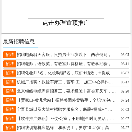
点击办理置顶推广
最新招聘信息
招聘
招聘电商聊天客服，只招男士27岁以下，两班倒到，工资底薪3300加提成，工作地点老宁高路和希望路交口，电话15933199971
08-05
招聘
招聘老师，语数英，有教室师资格证，有教学经验，工资5000+联系电话15731998915
03-11
招聘
招聘化妆师3名，化妆助理5名，底薪➕绩效，➕提成 详情咨询16630992120
10-07
招聘
机械厂招聘：数控车床工，普车 工，加工中心操作工，数名，会编程优先录用联系电： 15007047691
03-17
招聘
北京铝线电缆库房招普工，要求经验丰富会开叉车， 工资高，吃喝待遇好，铝线出货轻松不费力！ 18610288564微信同号
02-20
招聘
【贾家口-黄儿营站】招聘美团外卖骑手，全职/众包/固定时段兼职19-23点夜间兼职/暑假工都招单休综合薪资5000-10000，联系电话18633899177
07-24
招聘
宁晋县城以及大陆村招聘客服多名，底薪+提成+全勤，公休四天，带薪培训，综合工资3000-5000、要求：女18-40，会普通话，团队氛围好，联系：13363715511
06-03
招聘
【软件推广兼职】 坐办公室，不用地推 时间灵活，6-7小时/天，周六日可做 120-300元/日结 18岁以上即可17532395801
09-07
招聘
招聘线切割机床熟练工和学徒工，要求18-40岁；高中及以上学历，常白班，工资优厚；午餐免费，地点：体育公园南行400米路东电话13582493298
07-27