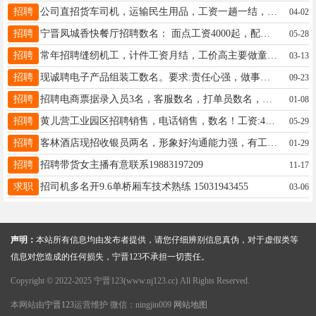
招聘
公司直招货车司机，运输民生用品，工资一趟一结，工作时间自由，不押工资，电话联系15383236460（同微）
04-02
招聘
宁晋凤城香快餐厅招聘数名： 面点工资4000起，配菜工资4000起，打荷工资3000起，服务员工资3000起。 联系电话：13171959525翟师傅 18732904427姜总
05-28
招聘
常年招聘缝纫机工，计件工资月结，工价高主要做童装，地址中曹村原媛福达超市燕南公馆东行五百米路北！联系电话17303295282微信同步
03-13
招聘
现诚聘电子产品组装工数名。要求:责任心强，做事认真细致，有电子厂工作经验或电子技术基础者优先录用,生手亦可学,工资面议有意者请直接电话，不加微信。 ·联系电话：13780499731
09-23
招聘
招聘电商票据录入员3名，客服数名，打单员数名，退件员数名，打包员数名，验货员数名，库房管理3名工作积极有上进心有责任心有意请联系17692917710-
01-08
招聘
黄儿营工业园区招聘销售，电话销售，数名！工资:4千起步，上不封顶！有能力者，欢迎致电19933259555
05-29
招聘
客林酒店现招收银员两名，形象好沟通能力强，有工作经验者优先，薪资待遇3000元-6000元管食宿，联系电话18333952333
01-29
招聘
招聘带货女主播有意联系19883197209
11-17
求职
招司机多名开9.6单桥厢车技术熟练 15031943455
03-06
声明：
本站所有信息均由发布者提供，请您仔细辨别信息真伪，对于虚假类等
信息对您造成的任何损失，宁晋123不承担一切责任。
Copyright © 2022-2025 宁晋123(www.nj123.cc) All Rights Reserved.
本网站由
宁晋123
运营维护 微信：ningjin009
网站地图