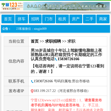
首页
拼车
招聘
门市
租房
房产
二手
商家
23客服微信：ningjin009
公告：
当前位置
首页
>>
求职招聘
>> 求职
男30岁县城住十年以上驾龄懂电脑能上夜
班熟练4米2高栏箱货找个长期稳定的工作
认真负责电话
15830726166
信息内容
【电话咨询时，请一定说明在宁晋123看到
的，谢谢！】
联系手机
15830726166
号码归属地:邢台市移动
发布者IP
183.199.217.22（河北省邢台市移动）
宁晋123(www.nj123.cc)提醒您：1、
请查看发布
者手机归属地与IP地址是否本地
。2、手工活、
网络兼职、刷单，都是骗子！凡以各种名义收取