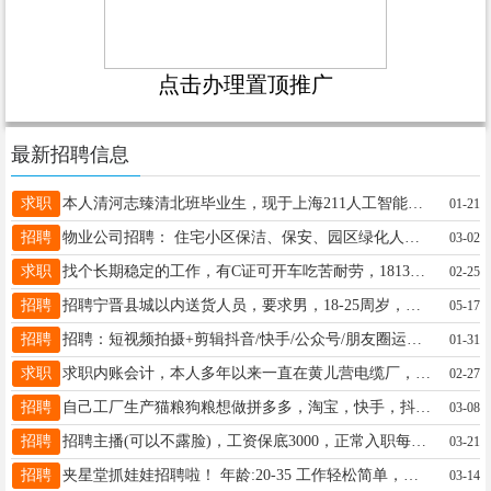
点击办理置顶推广
最新招聘信息
求职
本人清河志臻清北班毕业生，现于上海211人工智能专业大二就读，有过多段家教和补习班老师任教经历，能担任小学和初中全部科目的辅导，高中的英语辅导，有意者联系电话17521776135
01-21
招聘
物业公司招聘： 住宅小区保洁、保安、园区绿化人员要求：65周岁以内工作地址宁晋县城薪资面议。联系电话： 13363736552
03-02
求职
找个长期稳定的工作，有C证可开车吃苦耐劳，18132198397
02-25
招聘
招聘宁晋县城以内送货人员，要求男，18-25周岁，暑假工也可，只需要会骑电动车就行，活简单，工资准当。电话15933722289
05-17
招聘
招聘：短视频拍摄+剪辑抖音/快手/公众号/朋友圈运营短视频运营1负责账号日常运营视频发布文案编辑。账号互动，会基础剪辑，工资：底薪+绩效+账号提成8000-15000电话15227727773同
01-31
求职
求职内账会计，本人多年以来一直在黄儿营电缆厂，黄儿营附近最好。要求：之前厂里有社保最好能续上，本人对待工作认真负责、踏实有上进心，希望能碰到实在且讲诚信的老板！电话：15030917691
02-27
招聘
自己工厂生产猫粮狗粮想做拼多多，淘宝，快手，抖音上卖的都可以，你们自己做我提供货源，电联18330979799同微信
03-08
招聘
招聘主播(可以不露脸)，工资保底3000，正常入职每个月薪资可达5000-30000，提供全部直播设备，操作简单易上手，一学就会，公司专业运营培训，全程陪跑，电微 19331923279
03-21
招聘
夹星堂抓娃娃招聘啦！ 年龄:20-35 工作轻松简单，有意向的可以来试试 地址:家乐园D栋一层连廊夹星堂 联系电话:18331929295
03-14