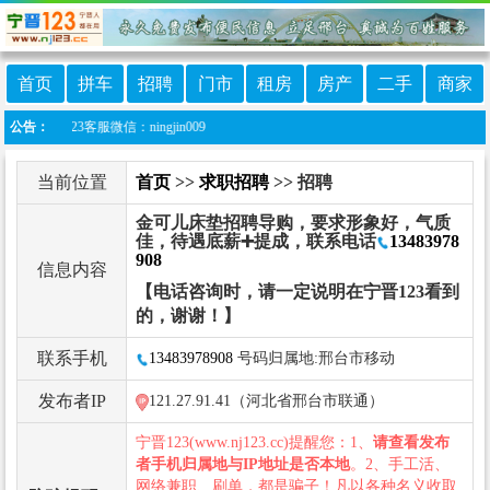
首页
拼车
招聘
门市
租房
房产
二手
商家
23客服微信：ningjin009
公告：
当前位置
首页
>>
求职招聘
>> 招聘
金可儿床垫招聘导购，要求形象好，气质
佳，待遇底薪➕提成，联系电话
13483978
908
信息内容
【电话咨询时，请一定说明在宁晋123看到
的，谢谢！】
联系手机
13483978908
号码归属地:邢台市移动
发布者IP
121.27.91.41（河北省邢台市联通）
宁晋123(www.nj123.cc)提醒您：1、
请查看发布
者手机归属地与IP地址是否本地
。2、手工活、
网络兼职、刷单，都是骗子！凡以各种名义收取