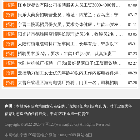
招聘
怪乡厨餐饮有限公司招聘服务人员工资3000-4000管吃管住每月两天公休工龄3个月以上2个月发一次福利15227629698
07-09
招聘
民乐大药房招聘营业员，地址：四芝兰；西马庄；宁纺；河渠；联系电话18631968901
07-17
招聘
宁晋二院现招男保安员，要求身体健康，年龄55岁左右。联系电话：18731943955董队长
01-11
招聘
阳光超市德胜园店招聘长期理货员3名，收银员2名，日工作时长9小时，年龄45岁以下，分早晚班两班倒，小时工2名，上午8-1点，下午1-7点，晚6-10点，有意者联系电话15132949808
03-05
招聘
大陆村镇电缆辅料厂招车间工，长年有活，55岁以下，身体健康，联系电话13633193331
05-31
招聘
招聘男客服2名，要求：年龄18到35岁。认真负责工作，有责任心，最好会开车，工作时间上午9点-下午18点30分。下班要拿工作手机到晚上11点有消息要及时回复。工资面议。工作地址：贾家口13363746700
07-23
招聘
大陆村机械厂招聘：门岗(最好是两口子)工资面议地址大陆村中石化加油站东200米路北电话13292138900
02-27
招聘
云控动力招工女士优先年龄40以内工作内容电器件焊接坐班不累工资3000-5000地址宁晋县西环童泰电商园 联系电话13828725704 13828725174
08-29
招聘
大曹庄管理区海河电缆厂招聘，门卫一名，司机招聘文员内勤业务员，主播一名，联系电话13171859557
07-28
声明：
本站所有信息均由发布者提供，请您仔细辨别信息真伪，对于虚假类等
信息对您造成的任何损失，宁晋123不承担一切责任。
Copyright © 2022-2025 宁晋123(www.nj123.cc) All Rights Reserved.
本网站由
宁晋123
运营维护 微信：ningjin009
网站地图