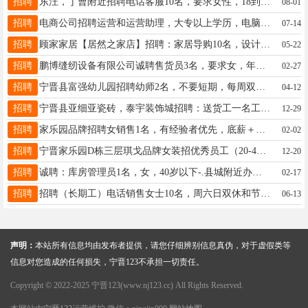
招聘
东汪，丁曹附近招聘电话客服10名，要求女性，18到40周岁，调研类业务，简单易学，带薪培训，长白班，工资月结，工作地点东汪，有意者联系13831925147（微信同号）
08-01
招聘
电商公司招聘运营和运营助理，大专以上学历，电脑基础熟练。思路清晰，热爱工作。工资3000-6000。地址：宁晋县教育局东行，电话18713957157
07-14
招聘
顾家家居【居然之家店】招聘：家居导购10名，设计师5名，家居主播2名，要求：45岁以下，活泼开朗，沟通能力强，综合工资8000-20000元，地址：居然之家顾家家居，电话：18532133307
05-22
招聘
鹏博缝纫设备有限公司诚聘售货员3名，要求女，年龄25-38岁，常白班，月休2天，薪资待遇优厚，有意者请联系18713921180
02-27
招聘
宁晋县富强幼儿园招聘幼师2名，不要短期，每周双休。咨询加微信15130916599
04-12
招聘
宁晋县亚细亚瓷砖，泰宇装饰城招聘：送货工一名工资4500—5500业务员一名底薪3000+提成联系电话15127956688 老板不咋地
12-29
招聘
家乐园品牌招聘女销售1名，有经验者优先，底薪＋提成月入3000-9000入五险，公休＋年假＋节假日补助18210068219
02-02
招聘
宁晋家乐园D栋三层琪戈品牌女装招优秀员工（20-40）半天班。形象好，气质佳，有相关销售经验者优先录用。工资底薪加提成加绩效（3000-10000+）敢于挑战自己的来。 电话15132936716
12-20
招聘
诚聘：库房管理员1名，女，40岁以下-.县城附近办公软件，仔细认真，工资待遇丰厚，工作地点：童泰东行200米路南，联系电话：15075917767
02-17
招聘
招聘（长期工）电话销售女士10名，周六日双休和节假日带薪休假！工作七个半小时，底薪+高提成,综合薪资4千-1万，公司手把手专业培训（零基础可入职）要求年龄26至38岁┃电话15373210775
06-13
声明：
本站所有信息均由发布者提供，请您仔细辨别信息真伪，对于虚假类等
信息对您造成的任何损失，宁晋123不承担一切责任。
Copyright © 2022-2025 宁晋123(www.nj123.cc) All Rights Reserved.