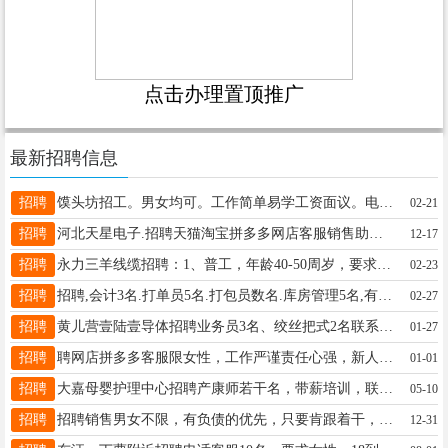
点击办理置顶推广
最新招聘信息
招聘
馍头坊招工。男女均可。工作简单易学工资面议。电话15903192408
02-21
招聘
河北天星电子.招聘天猫淘宝拼多多网店客服销售助理销售经理网络推广等职位要求高中以上学历年龄20到30岁有一年以上相关经验单休法定假日带薪假工作地点方大科技园联系人刘经理手机15110040930
12-17
招聘
永力三羊线缆招聘：1、普工，年龄40-50周岁，要求身体健康，服从管理2、食堂厨师一名，要求身体健康。薪资待遇面议，联系电话：17803097019
02-23
招聘
招聘,会计3名.打单员5名.打包员数名.库房管理5名,有责任心，能吃苦耐劳，..(临时工勿扰）.有意请联系13623292279
02-27
招聘
黄儿营壹陆壹导体招聘业务员3名、绞丝把式2名联系电话：16692921121
01-27
招聘
聘网店拼多多客服限女性，工作严谨责任心强，新人可培训倒班管住2天公休可上三险短期勿扰可联系18233017759地址实验一小附近，另聘美工平面设计限女性，能熟练使用PS需长期联系13473053346
01-01
招聘
大嘉母婴护理中心招聘产康师若干名，带薪培训，联系电话：13383699186微信同号地址：龙嘉医药公司
05-10
招聘
招聘销售男女不限，有负债的优先，只要肯跟着干，月收入保底五千，工作时间自由，联系电话：17732119725
12-31