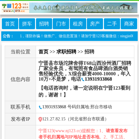
首页
拼车
招聘
门市
租房
房产
二手
商家
高警惕，谨防诈骗！做推广、做信息置顶！请加宁晋123客服微信：ningjin009
公告：
当前位置
首页
>>
求职招聘
>> 招聘
宁晋县市场沱牌舍得T68山西汾州酒厂招聘
厂家业务员，有驾照有食品啤酒白酒类销
售经验优先，X综合薪资4000-10000，年入
10万+不是梦，电话
13931933868
信息内容
【电话咨询时，请一定说明在宁晋123看到
的，谢谢！】
联系手机
13931933868
号码归属地:邢台市移动
发布者IP
121.27.82.15（河北省邢台市联通）
宁晋123(www.nj123.cc)提醒您：1、
请查看发布
者手机归属地与IP地址是否本地
。2、手工活、