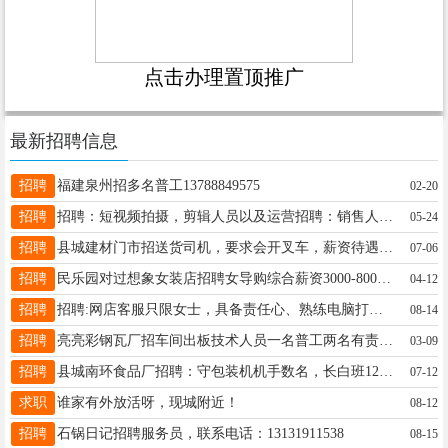
点击办理置顶推广
最新招聘信息
招聘
福建泉州招多名普工13788849575
02-20
招聘
招聘：短视频拍摄，剪辑人员以及运营招聘：销售人员，容易上手--3000-8000联系电话：17325609998
05-24
招聘
县城建材门市招送货司机，要求会开叉车，薪资待遇5000-6000，福利待遇优厚，电话15194926563
07-06
招聘
民乐园对过想象女装店招聘女导购综合薪资3000-8000元半天班有意者联系 15732143184
04-12
招聘
招聘:网店客服只限女士，具备责任心、熟练电脑打字，有经验者优先，长白班，要长期干的，联系18832991737
08-14
招聘
亮亮彩钢瓦厂招车间出板技术人员一名普工两名有责任心吃苦耐劳工资待遇面议地址内章村联系电话16633987770
03-09
招聘
县城南环食品厂招聘：守包装机机手数名，长白班12小时，35岁以下，男女不限，临时工勿扰；工资面议。联系电话：18333957808。
07-12
求职
谁家有外放活呀，现城附近！
08-12
招聘
石锅日记招聘服务员，联系电话：13131911538
08-15