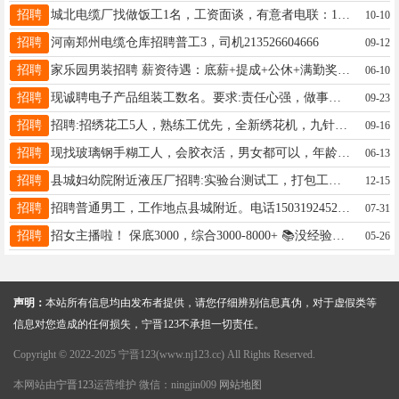
招聘
城北电缆厂找做饭工1名，工资面谈，有意者电联：13911703487 13932927304
10-10
招聘
河南郑州电缆仓库招聘普工3，司机213526604666
09-12
招聘
家乐园男装招聘 薪资待遇：底薪+提成+公休+满勤奖+节假日补助，综合薪资4000-8000不等 积极热情正能量，有相关工作经验者优先。 联系方式：19913013051微信同步
06-10
招聘
现诚聘电子产品组装工数名。要求:责任心强，做事认真细致，有电子厂工作经验或电子技术基础者优先录用,生手亦可学,工资面议有意者请直接电话，不加微信。 ·联系电话：13780499731
09-23
招聘
招聘:招绣花工5人，熟练工优先，全新绣花机，九针二十头高速机，保证活充足. 地址:东丁村 电话:18333920999
09-16
招聘
现找玻璃钢手糊工人，会胶衣活，男女都可以，年龄50岁以内，学徒工可以教，学会了可以计件工资，地址在邯郸，包吃住，每天有固定生产计划，完成后就能下班，具体工资电话联系，17320811857
06-13
招聘
县城妇幼院附近液压厂招聘:实验台测试工，打包工，组装工，磨床工。要求：男，服从管理，能吃苦耐劳，有责任心。 有意者电联范经理15690493000。
12-15
招聘
招聘普通男工，工作地点县城附近。电话1503192452818333960000
07-31
招聘
招女主播啦！ 保底3000，综合3000-8000+ 📚没经验？没关系，我们教！ 一站式培训+全程指导，时间灵活，工作氛围好， 想改变生活，就现在15373217555
05-26
声明：
本站所有信息均由发布者提供，请您仔细辨别信息真伪，对于虚假类等
信息对您造成的任何损失，宁晋123不承担一切责任。
Copyright © 2022-2025 宁晋123(www.nj123.cc) All Rights Reserved.
本网站由
宁晋123
运营维护 微信：ningjin009
网站地图