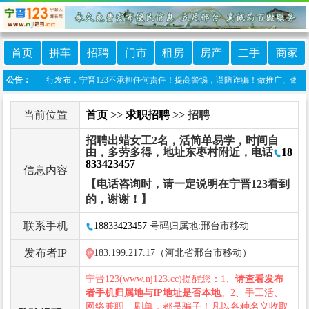
首页
拼车
招聘
门市
租房
房产
二手
商家
由网友自行发布，宁晋123不承担任何责任！提高警惕，谨防诈骗！做推广、做信息置顶！请
公告：
当前位置
首页
>>
求职招聘
>> 招聘
招聘出蜡女工2名，活简单易学，时间自
由，多劳多得，地址东枣村附近，电话
18
833423457
信息内容
【电话咨询时，请一定说明在宁晋123看到
的，谢谢！】
联系手机
18833423457
号码归属地:邢台市移动
发布者IP
183.199.217.17（河北省邢台市移动）
宁晋123(www.nj123.cc)提醒您：1、
请查看发布
者手机归属地与IP地址是否本地
。2、手工活、
网络兼职、刷单，都是骗子！凡以各种名义收取