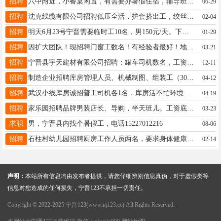
招聘
六中附近，小餐桌闲置，有需要办暑假住宿，辅导班的老师联系我！地方大。能给孩子们提供住宿！19331905010
06-29
招聘
沈克线缆有限公司招聘低压全活，护套挤出工，绞丝工，承揽工，控缆工，矿用通信电缆，监控电缆及大对数电话电缆，新增矿用光纤光缆及室外光纤光缆生产线招工，厂址宁晋县洨口村，联系人李经理19931996222，18035179997
02-04
招聘
明天6月23号宁晋需要临时工10名，男150元/天。下班就发工资。地址:宁晋凤凰镇孟村集合。电联:1583098318515133113720
01-29
招聘
因扩大团队！现招聘门窗工数名！有经验者最好！地址在县城菜市场附近！每天工作9小时！有意者联系15833387072
03-21
招聘
宁晋县宇天建材有限公司招聘：罐车司机数名，工资面议，要求B2本以上。电话:15227681696地址：王家场
12-11
招聘
制造企业招聘库房管理人员、机械制图、组装工（30-50岁）、机加工人。以上岗位要有一定工作经验，可以熟练上手。计件工资，多劳多得。联系电话18132213112
04-12
招聘
武汉小线库房诚招普工司机各1名，库房活不忙环境好，生活好，活轻松，卧室WiFi空调，冰箱洗衣机一应俱全，配有热水器可洗澡，有意请联系13886047458
04-19
招聘
家乐园招聘品牌男装店长、导购，半天班儿。工资底薪+提成+节假日三薪,待遇优厚，晋升空间大。联系15075960596
03-23
求职
男，宁晋县内找个暑假工，电话15227012216
08-06
招聘
石柱村幼儿园招聘厨房工作人员两名，要求身体健康，干净勤快，有工作经验者优先录用，电话13483950111
02-14
声明：
本站所有信息均由发布者提供，请您仔细辨别信息真伪，对于虚假类等
信息对您造成的任何损失，宁晋123不承担一切责任。
Copyright © 2022-2025 宁晋123(www.nj123.cc) All Rights Reserved.