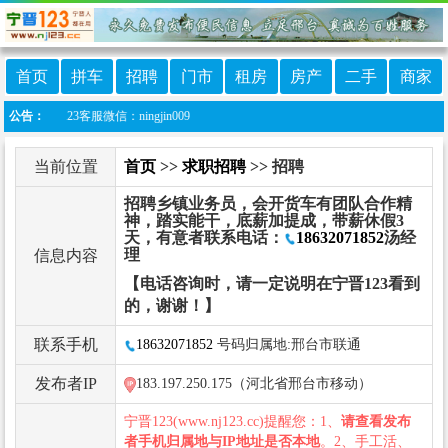
首页
拼车
招聘
门市
租房
房产
二手
商家
123客服微信：ningjin009
公告：
当前位置
首页
>>
求职招聘
>> 招聘
招聘乡镇业务员，会开货车有团队合作精
神，踏实能干，底薪加提成，带薪休假3
天，有意者联系电话：
18632071852
汤经
理
信息内容
【电话咨询时，请一定说明在宁晋123看到
的，谢谢！】
联系手机
18632071852
号码归属地:邢台市联通
发布者IP
183.197.250.175（河北省邢台市移动）
宁晋123(www.nj123.cc)提醒您：1、
请查看发布
者手机归属地与IP地址是否本地
。2、手工活、