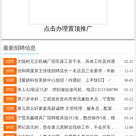
点击办理置顶推广
最新招聘信息
招聘
大陆村元正机械厂招车床工若干名，具体工作及待遇面议，可提供食宿，电话：17731968306
02-25
招聘
信和商厦茶主张现招聘店长一名店员三名要求：年龄18－35之间责任心强有经验者优先有意向联系15130911349
12-13
招聘
【暖妍科技美肤中心急招！待遇好、上手快💥】 ✅招美容师、学徒、前台 电话：18831997188地址：宁晋县黄儿营
06-03
求职
本人A2双证55岁，求职做短途司机，电话13111568780
01-12
求职
男27岁本科，工程造价意向劳资员兼技术员，宁晋附近，18169650280工作经历中启胶建工地项目部参与金科房建项目及宿迁厂区倒班楼项目
03-22
招聘
黄儿营云轩家宴高薪诚聘 主管经理，服务员，配菜师，凉菜师，洗碗工，面点师 联系电话:18000686000（郭经理） 地址：黄儿营集市街东头
02-07
招聘
宁晋东鑫模具厂招聘模具设计2名，数控操作5名，模具组装5名，钳工5名，学徒5名，工资6000到8000元电话13012121831
03-24
求职
男纪昌庄的，想在黄儿营附近找份工作，不会开车，会基本的电脑操作，在电缆盘具厂上班干过木工，热处理员，守过液压件门店，或者换工作可以接受，电话同微信号18932975515
12-09