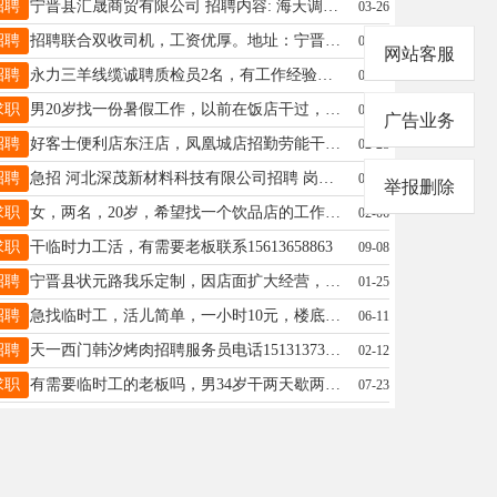
招聘
宁晋县汇晟商贸有限公司 招聘内容: 海天调味餐饮渠道业务代表2名， 薪资福利待遇: 底薪2800➕高额提成，综合工资4500-8000，四险一金。 职位内容: 1.负责区域内餐饮终端客户开发及维护。 2.与客户建立良好关系，及时反馈客户信息，满足客户需求，提高客户满意度。 3.擅长沟通协调，有一定的市场洞察力。 任职要求: 1.年龄45周岁以下，男女不限。 2.高中及以上学历，熟练操作手机系统。 3.从事调料或快消品行业一年以上工作经验 联系电话13930962123同微信
03-26
招聘
招聘联合双收司机，工资优厚。地址：宁晋，联系电话17331947013
07-18
网站客服
招聘
永力三羊线缆诚聘质检员2名，有工作经验者优先，地址西城区，薪资待遇面议。联系电话：15031946045
03-15
求职
男20岁找一份暑假工作，以前在饭店干过，吃苦耐劳，踏实肯干，电话15131902989
03-07
广告业务
招聘
好客士便利店东汪店，凤凰城店招勤劳能干，执行力强员工若干名，待遇优厚，工资面议电话15630990638
02-28
招聘
急招 河北深茂新材料科技有限公司招聘 岗位 工资/月 条件 操作工(外派内蒙) 8000以上 男，18-45周岁，五官端正， 维修工(外派内蒙) 8000以上 。电话19913003181马经理
05-04
举报删除
求职
女，两名，20岁，希望找一个饮品店的工作，包吃住，性格外向，有过相关工作经验，联系方式13722932778，有需要加微信，电话勿扰
02-06
求职
干临时力工活，有需要老板联系15613658863
09-08
招聘
宁晋县状元路我乐定制，因店面扩大经营，现急需长期送货师傅一名，要求踏实肯干，吃苦耐劳，有意者私聊，13788499097微信同号
01-25
招聘
急找临时工，活儿简单，一小时10元，楼底附近，电话17532359502
06-11
招聘
天一西门韩汐烤肉招聘服务员电话15131373001
02-12
求职
有需要临时工的老板吗，男34岁干两天歇两天什么临时工作都可以，散活也可以，工资月结日结都可以，有招的老板联系微信18732957636
07-23