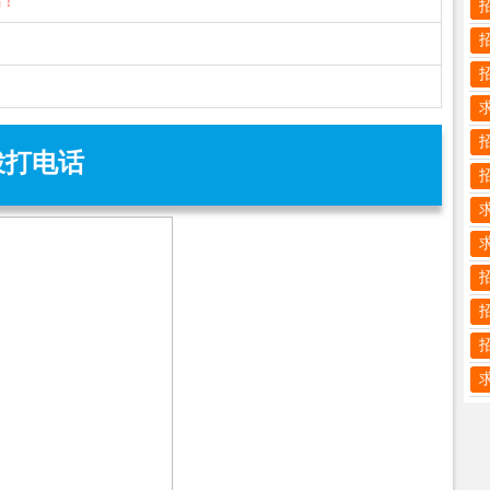
骗！
拨打电话