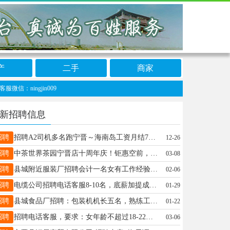
产
二手
商家
ingjin009
新招聘信息
招聘
招聘A2司机多名跑宁晋～海南岛工资月结7-10天一趟，联系电话13833951287
12-26
招聘
中茶世界茶园宁晋店十周年庆！钜惠空前，储值翻倍花，更享免费茶室！①充值1000元变2000元②充值5000元变10000元，赠茶室20次③充值10000元变20000元，赠茶室60次。 地址:紫金名苑西门南行50米路东。 电话:5598111，13730484623，18732956686
03-08
招聘
县城附近服装厂招聘会计一名女有工作经验者优先电话15226804418
02-06
招聘
电缆公司招聘电话客服8-10名，底薪加提成，工作地址天一广场附近，要求会说普通话，有良好的沟通能力和服务意识，有经验者优先录用，无经验的公司免费培训。☎️13131939710
01-29
招聘
县城食品厂招聘：包装机机长五名，熟练工优先录用，待遇好；车间普工若干名，要求踏实能干吃苦耐劳，男女皆可，长期有活。联系电话：15733903119/18333980897勿加微信，咨询请致电，
01-22
招聘
招聘电话客服，要求：女年龄不超过18-22岁​，需要有责任心有担当，无责底薪​，每周六日休息底薪加提成​，工作轻松简单待遇优厚办公环境舒适​ 19031395733
03-06