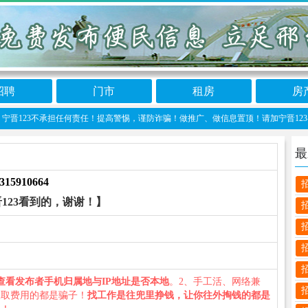
招聘
门市
租房
房
3不承担任何责任！提高警惕，谨防诈骗！做推广、做信息置顶！请加宁晋123客服微信：n
最
315910664
123看到的，谢谢！】
）
查看发布者手机归属地与IP地址是否本地
。2、手工活、网络兼
收取费用的都是骗子！
找工作是往兜里挣钱，让你往外掏钱的都是