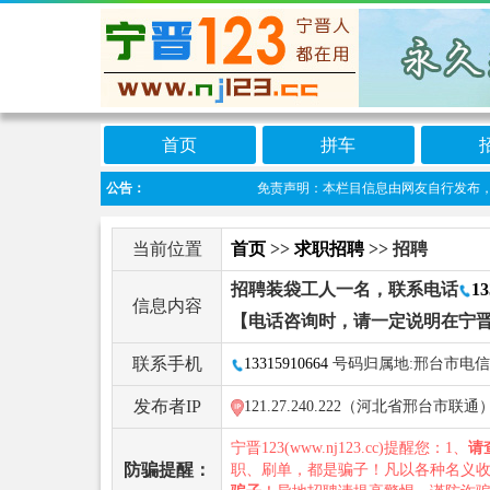
首页
拼车
公告：
免责声明：本栏目信息由网友自行发布，宁晋12
当前位置
首页
>>
求职招聘
>> 招聘
招聘装袋工人一名，联系电话
13
信息内容
【电话咨询时，请一定说明在宁晋
联系手机
13315910664
号码归属地:邢台市电信
发布者IP
121.27.240.222（河北省邢台市联通
宁晋123(www.nj123.cc)提醒您：1、
请
防骗提醒：
职、刷单，都是骗子！凡以各种名义