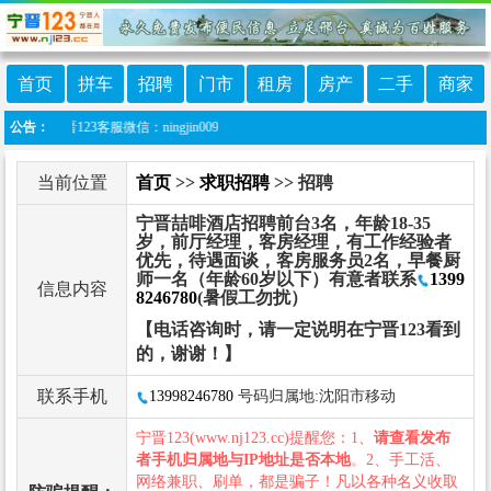
首页
拼车
招聘
门市
租房
房产
二手
商家
123客服微信：ningjin009
公告：
当前位置
首页
>>
求职招聘
>> 招聘
宁晋喆啡酒店招聘前台3名，年龄18-35
岁，前厅经理，客房经理，有工作经验者
优先，待遇面谈，客房服务员2名，早餐厨
师一名（年龄60岁以下）有意者联系
1399
信息内容
8246780
(暑假工勿扰）
【电话咨询时，请一定说明在宁晋123看到
的，谢谢！】
联系手机
13998246780
号码归属地:沈阳市移动
宁晋123(www.nj123.cc)提醒您：1、
请查看发布
者手机归属地与IP地址是否本地
。2、手工活、
网络兼职、刷单，都是骗子！凡以各种名义收取