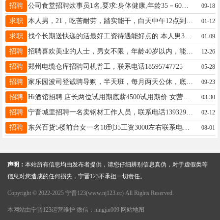
招聘
公司食堂招聘炊事员1名,要求:身体健康,年龄35－60岁,有一定工作经验,电话581368315097920549
09-18
求职
本人男，21，吃苦耐劳，踏实能干，白天中午12点到晚上6点，能干到二月末过年可不休有需要的老板联系:15226878796（微信）19563378147（电话）
01-12
求职
找个长期送快递的活最好工资待遇能好点的 本人男31岁责任心强能吃苦耐劳18331940864
01-09
招聘
招聘喜欢美业的人士，男女不限，年龄40岁以内，能吃苦耐劳，有责任心，想创业者的优先，对纹绣感兴趣的男士也可以来点咨询：18333914831（微信同步）
12-26
招聘
郑州电缆仓库招聘司机普工，联系电话18595747725
05-28
招聘
家乐园波司登诚聘导购，半天班，每月两天公休，底薪+提成15932298153微信同号
09-23
招聘
Hi酒馆招聘 店长两位试用期底薪4500试用期价 女营销两位底薪3000 男主持人一位底薪3000 男服务员4位底薪3500 女前台一位底薪3500 厨师一位底薪2000 ☎️18181197777
03-30
招聘
宁晋城里招聘一名卖钢材工作人员，联系电话13932994766
02-12
招聘
东兴百货5楼前台女一名18到35工资3000左右联系电话13833954494，15226807571
08-01
声明：
本站所有信息均由发布者提供，请您仔细辨别信息真伪，对于虚假类等
信息对您造成的任何损失，宁晋123不承担一切责任。
Copyright © 2022-2025 宁晋123(www.nj123.cc) All Rights Reserved.
本网站由
宁晋123
运营维护 微信：ningjin009
网站地图