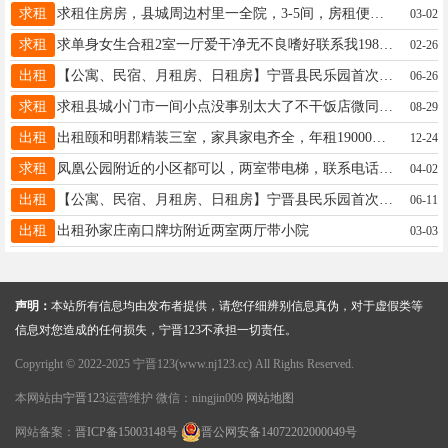
求租
求租住房房，县城周边村里一全院，3-5间，房租便宜，上下水方便即可，3月底前，常年租，13653294480
03-02
求租
求单身女生合租2室一厅爱干净无不良嗜好联系我19831967960同微信
02-26
出租
【公寓、民宿、月租房、日租房】宁晋县民乐园首次出租全新酒店式公寓、民宿、月租房、日租房、钟点房，所有家电家具应有尽有，配套设施齐全，交通便利，停车方便，价格便宜，拎包即可入住18103298344
06-26
求租
求租县城小门市一间小点没事别太大了不干饭店微同18333997456
08-29
出租
出租颐和明郡精装三室，家具家电齐全，年租19000，电话 17303392237
12-24
求租
凤凰公园附近的小区都可以，两室带电梯，联系电话：15933723112
04-02
出租
【公寓、民宿、月租房、日租房】宁晋县民乐园首次出租全新酒店式公寓、民宿、月租房、日租房、钟点房，所有家电家具应有尽有，配套设施齐全，交通便利，停车方便，价格便宜，拎包即可入住18103298344
06-11
出租
出租孙家庄南口牌坊附近两室两厅带小院
03-03
声明：
本站所有信息均由发布者提供，请您仔细辨别信息真伪，对于虚假类等
信息对您造成的任何损失，宁晋123不承担一切责任。
Copyright © 2022-2025 宁晋123(www.nj123.cc) All Rights Reserved.
本网站由
宁晋123
运营维护 微信：ningjin009
网站地图
网站备案：
晋ICP备15003148号
晋公网安备14072202000049号