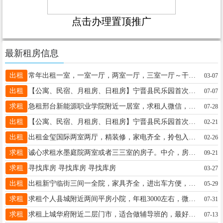
点击办理置顶推广
最新租房信息
出租
常年出租一室，一室一厅，两室一厅，三室一厅～干干净净，随心所欲！随时看房随时入住即可
03-07
出租
【公寓、民宿、月租房、日租房】宁晋县民乐园首次出租全新酒店式公寓、民宿、月租房、日租房、钟点房，多种户型任你选择，所有家电家具应有尽有，配套设施齐全，交通便利，停车方便，价格便宜，拎包即可入住18103298344
07-07
求租
急租邢台新能源职业学院附近一居室，求租人微信，请勿打电话：18503229205
07-28
出租
【公寓、民宿、月租房、日租房】宁晋县民乐园首次出租全新酒店式公寓、民宿、月租房、日租房、钟点房，所有家电家具应有尽有，配套设施齐全，交通便利，停车方便，价格便宜，拎包即可入住18103298344
02-21
出租
出租金玺国际两室两厅，精装修，家电齐全，拎包入住，电话联系19133908841。
02-26
求租
诚心求租水墨庭院两室或者三三室的房子。中介，房东都可以联系。电话15832972473
09-21
求租
寻找库房 寻找库房 寻找库房
03-27
出租
出租新宁临街三间一全院，家具齐全，进出车方便，有意联系15833719277
05-29
求租
求租个人县城附近两间平房小院，年租3000左右，微15030964016
07-31
求租
求租上城华府附近二层门市，适合做辅导班的，最好是有三间房租，电话18832941959（加微信）
07-13