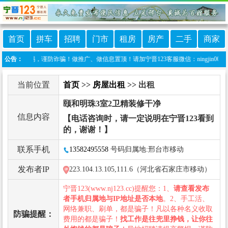
首页
拼车
招聘
门市
租房
房产
二手
商家
高警惕，谨防诈骗！做推广、做信息置顶！请加宁晋123客服微信：ningjin009
公告：
当前位置
首页
>>
房屋出租
>> 出租
颐和明珠3室2卫精装修干净
信息内容
【电话咨询时，请一定说明在宁晋123看到
的，谢谢！】
联系手机
13582495558
号码归属地:邢台市移动
发布者IP
223.104.13.105,111.6（河北省石家庄市移动）
宁晋123(www.nj123.cc)提醒您：1、
请查看发布
者手机归属地与IP地址是否本地
。2、手工活、
网络兼职、刷单，都是骗子！凡以各种名义收取
防骗提醒：
费用的都是骗子！
找工作是往兜里挣钱，让你往