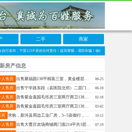
产
二手
商家
布，宁晋123不承担任何责任！提高警惕，谨防诈骗！做推广、做信息置顶！请加宁晋123
新房产信息
个人售房
出售聚福园138平精装三室，黄金楼层，带储藏间，满五唯一，报价70万价格可谈，首付即可，电话15694858116微信同号
06-25
个人售房
出售宁辛路东段（县医院北邻）二层门市一间共144平☎️18131857130
06-19
个人售房
急售紫金嘉园毛坯房三室两厅两卫138平米楼层好南北通透，有车位小房，全县地理位置最优北邻凤凰公园西邻信合商厦。有意请拨电话13001850461
02-18
个人售房
急售紫金嘉园毛坯房三室两厅两卫138平米车位小房一步到位，全县地理位置最优北邻凤凰公园中心，西邻信合商厦，诚心请拨电话13001850461
03-02
买房
求购，新河县周边工业厂房，3--5亩都行，有证的优先考虑，联系18700888151
10-12
个人售房
出售大曹庄农场商铺两门面214平共3层，迎宾街黄金地段，年租金3万，总价低，收益高，理财都没有这个收益，诚意购买价格好谈，有意联系13071160671
07-19