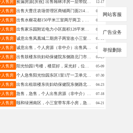
个人售房
捡漏房源[庆祝] 出售翰林洋房一层带院，带下跃，管过户，看房联系：13483972651微信同号
12-17
个人售房
出售大曹庄农场管理区商铺两门面214平共3层，迎宾街黄金地段（大超市南)，年租金3万，总价低，收益高，诚意购买价格好谈，有意联系13071160671
02-23
网站客服
个人售房
出售水榭花都150平米三室两厅两卫，加赠送200平米，全屋精装，带家具家电，72万，首付十一万即可。详询13373395453
06-11
个人售房
出售家乐园附近电力小区面积128平米步梯中间楼层带17平米小房满五唯一冬天供暖27度居住舒适急售65万首付10万即可随时看房联系17732988871
01-04
广告业务
个人售房
诚意出售凤凰城二期房子两室改小三室，精装修+地下车位+小房，一手房本，中间最好楼层，全款60w，首付9万左右，房主联系电话15131330370，随时可以看房
06-06
个人售房
诚意出售，个人房源（非中介）出售凤凰成95平，带储藏间，中间楼层，全款52万，全天采光无遮挡，详细了解15933398992，非诚勿扰，谢谢啦！
07-05
举报删除
个人售房
出售鼓楼东街妇幼保健院东侧路北门市面积350平米证件齐全13700391218
06-25
个人售房
阳光怡园1号楼，楼层好，采光好，位置好，一室一厅，紧邻信和商厦，大公园62.95平米契税维修基金已交，35万价格可议！联系电话18903190310
05-09
个人售房
个人急售阳光怡园东区1室1厅一卫单元房一套，楼层好，位置好，62.95平米。紧邻信和商厦，大公园。联系电话18903190310
07-30
个人售房
出售出租鼓楼东街妇幼保健院东侧路北门市面积350平米证件齐全水电齐备满五唯一联系电话15511970637
04-23
个人售房
急售，急售，个人出售房源（非中介）凤凰城95平米，中间楼层，全天采光无遮挡，全款52万，详细情况15132913636，非诚勿扰，谢谢！
07-18
个人售房
颐和绿洲南区，小三室带车库小房，急售，有意电联13031903281
04-21