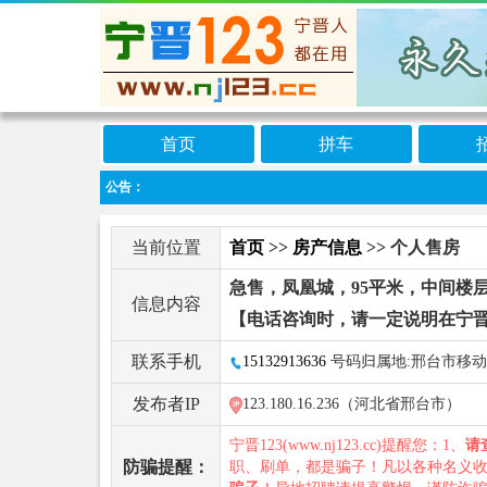
首页
拼车
公告：
当前位置
首页
>>
房产信息
>> 个人售房
急售，凤凰城，95平米，中间楼
信息内容
【电话咨询时，请一定说明在宁晋
联系手机
15132913636
号码归属地:邢台市移动
发布者IP
123.180.16.236（河北省邢台市）
宁晋123(www.nj123.cc)提醒您：1、
请
防骗提醒：
职、刷单，都是骗子！凡以各种名义