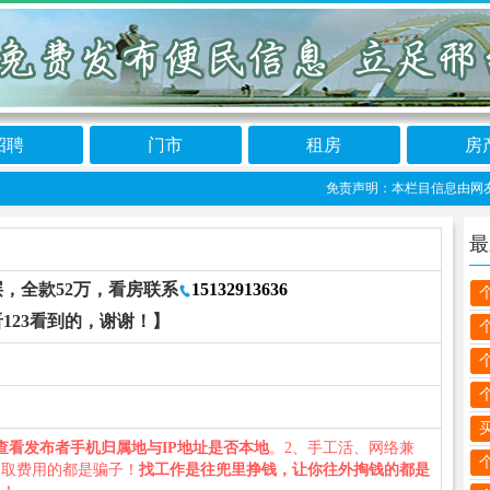
招聘
门市
租房
房
免责声明：本栏目信息由网友自行发
最
层，全款52万，看房联系
15132913636
123看到的，谢谢！】
查看发布者手机归属地与IP地址是否本地
。2、手工活、网络兼
收取费用的都是骗子！
找工作是往兜里挣钱，让你往外掏钱的都是