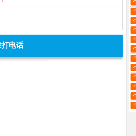
骗！
拨打电话