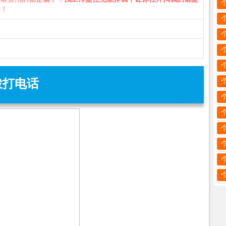
骗！
拨打电话