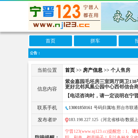
首页
拼车
公告：
当前位置
首页
>>
房产信息
>> 个人售房
紫金嘉园毛坯房三室两厅两卫138
更好北邻凤凰公园中心西邻信合
信息内容
【电话咨询时，请一定说明在宁晋
联系手机
13001850161
号码归属地:邢台市联通
发布者IP
183.198.227.125（河北省移动/
宁晋123(www.nj123.cc)提醒您：1、
请
防骗提醒：
职、刷单，都是骗子！凡以各种名义