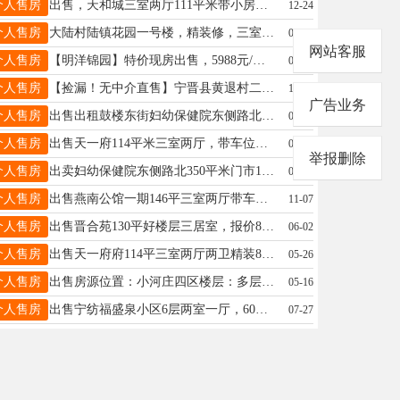
个人售房
出售，天和城三室两厅111平米带小房车位，首付15万即可，简装修，详询 18331937670
12-24
个人售房
大陆村陆镇花园一号楼，精装修，三室两厅两卫，家具家电齐全，带车库，诚心出售，非诚勿扰
04-27
网站客服
个人售房
【明洋锦园】特价现房出售，5988元/㎡，赠送小房免费使用车位。即买即交付即装修.清盘特惠中15231939183
06-17
个人售房
【捡漏！无中介直售】宁晋县黄退村二层楼带配房四合院，紧邻县城，宽敞明亮，安静舒适，交通方便超实用，价格便宜，随时可看房！有意者联系18518228768.非诚勿扰，谢谢
11-25
广告业务
个人售房
出售出租鼓楼东街妇幼保健院东侧路北商铺位置优越面积350平米证件齐全水电齐备满五唯一联系电话13833929368
06-15
个人售房
出售天一府114平米三室两厅，带车位小房，最好楼层，新装修，全款99万，首付15万即可电话17732988874
06-24
举报删除
个人售房
出卖妇幼保健院东侧路北350平米门市13833926368
01-26
个人售房
出售燕南公馆一期146平三室两厅带车位。☎️13831934800
11-07
个人售房
出售晋合苑130平好楼层三居室，报价85万诚心客户价格能谈，中间好楼层，难得房源，首付即可，看房☎️15227348885微信同号
06-02
个人售房
出售天一府府114平三室两厅两卫精装85万仅此一套15227615307
05-26
个人售房
出售房源位置：小河庄四区楼层：多层黄金四楼，公摊小、得房率高装修：全屋精装修，装修保养完好，不用额外花钱添置 直接拎包就能入住，省心省事 有意者电联：18903299365 非诚勿扰
05-16
个人售房
出售宁纺福盛泉小区6层两室一厅，60平，家电齐全，拎包入住电联13293139273
07-27