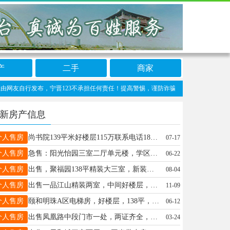
产
二手
商家
自行发布，宁晋123不承担任何责任！提高警惕，谨防诈骗！做推广、做信息置顶！请加宁晋
新房产信息
个人售房
尚书院139平米好楼层115万联系电话18831979144
07-17
个人售房
急售：阳光怡园三室二厅单元楼，学区房，简装，满五唯一，公摊小，得房率高，价格优惠。联系电话：13103195968
06-22
个人售房
出售，聚福园138平精装大三室，新装修，房本满五唯一，报价70万，首付10万就行，看房电话19831372010
08-04
个人售房
出售一品江山精装两室，中间好楼层，价格可谈，非诚勿扰。电话13933935789（微信同号）
11-09
个人售房
颐和明珠A区电梯房，好楼层，138平，带小房，100万，电话15612903162
06-12
个人售房
出售凤凰路中段门市一处，两证齐全，价格面议！电话：19933898537
03-24