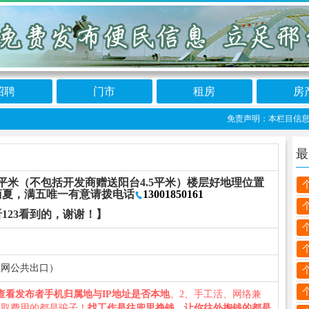
招聘
门市
租房
房
免责声明：本栏目信息由网友
最
平米（不包括开发商赠送阳台4.5平米）楼层好地理位置
商夏，满五唯一有意请拨电话
13001850161
123看到的，谢谢！】
数据上网公共出口）
查看发布者手机归属地与IP地址是否本地
。2、手工活、网络兼
收取费用的都是骗子！
找工作是往兜里挣钱，让你往外掏钱的都是