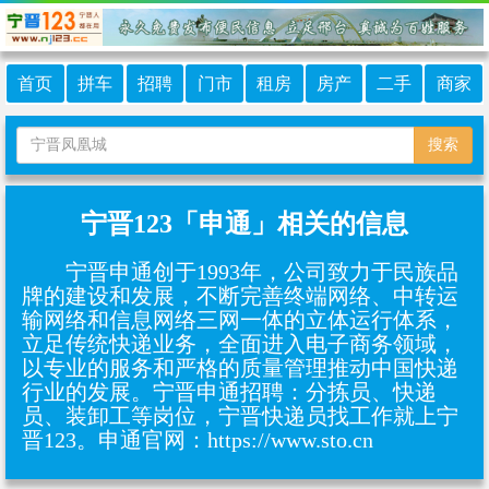
首页
拼车
招聘
门市
租房
房产
二手
商家
搜索
宁晋123「申通」相关的信息
宁晋申通创于1993年，公司致力于民族品
牌的建设和发展，不断完善终端网络、中转运
输网络和信息网络三网一体的立体运行体系，
立足传统快递业务，全面进入电子商务领域，
以专业的服务和严格的质量管理推动中国快递
行业的发展。宁晋申通招聘：分拣员、‌快递
员、‌装卸工等岗位，宁晋快递员找工作就上宁
晋123。申通官网：https://www.sto.cn