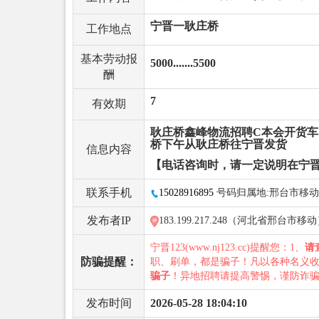
宁晋一耿庄桥
工作地点
基本劳动报
5000.......5500
酬
7
有效期
耿庄桥鑫峰物流招聘C本会开货车
桥下午从耿庄桥往宁晋发货
信息内容
【电话咨询时，请一定说明在宁晋
联系手机
15028916895
号码归属地:邢台市移动
发布者IP
183.199.217.248（河北省邢台市移
宁晋123(www.nj123.cc)提醒您：1、
请
防骗提醒：
职、刷单，都是骗子！凡以各种名义
骗子
！异地招聘请提高警惕，谨防诈
发布时间
2026-05-28 18:04:10