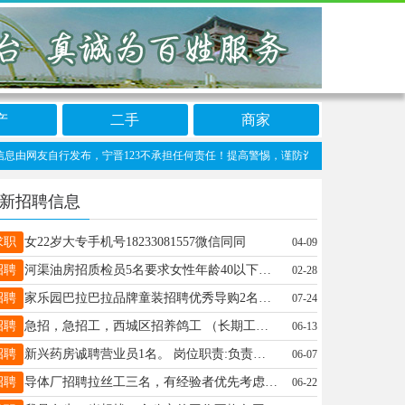
产
二手
商家
友自行发布，宁晋123不承担任何责任！提高警惕，谨防诈骗！做推广、做信息置顶！请加宁
新招聘信息
求职
女22岁大专手机号18233081557微信同同
04-09
招聘
河渠油房招质检员5名要求女性年龄40以下高中学历或有检验工作的优先。 工作时长上12小时休24小时 每月基本工资4000另有岗位津贴年终奖提供免费工作餐 有意联系 13933746985微信同号
02-28
招聘
家乐园巴拉巴拉品牌童装招聘优秀导购2名，半天班，工资3000到4000➕，有销售经验的优先，要求：踏实，勤快，有上进心.年龄40岁以下。联系电话同微信：18233963296
07-24
招聘
急招，急招工，西城区招养鸽工 （长期工，长期工）， 要求女（30岁-50岁）早6点-9点半：下午4点半-8点（仅限女）工资月结3000+附近优先， 地址南留村村西口：18631974072
06-13
招聘
新兴药房诚聘营业员1名。 岗位职责:负责店内日常事务。 任职要求:工作积极、有责任感，年龄30-40岁，有药店工作经验者优先。 联系电话：18633691985
06-07
招聘
导体厂招聘拉丝工三名，有经验者优先考虑联系19331955818
06-22