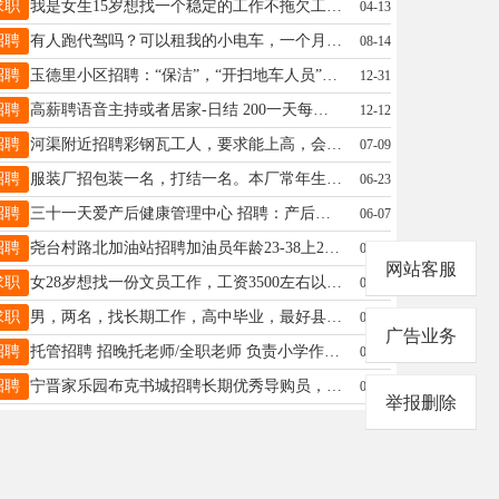
求职
我是女生15岁想找一个稳定的工作不拖欠工资能吃苦耐劳电话 19331964239（不谈工作的勿扰）
04-13
招聘
有人跑代驾吗？可以租我的小电车，一个月400，可以分享代驾经验！联系15717692992微信同号
08-14
招聘
玉德里小区招聘：“保洁”，“开扫地车人员”。电话13831985083
12-31
招聘
高薪聘语音主持或者居家-日结 200一天每天3小时时间自由选择无带货无任务无压力工作轻公司提供无责保底，有师傅带我们全程无需任何名费，培训费入会费保证金完全免费电话19183767306
12-12
招聘
河渠附近招聘彩钢瓦工人，要求能上高，会电焊，工资6000-8400左右，年龄28-50岁，联系电话13933727897
07-09
招聘
服装厂招包装一名，打结一名。本厂常年生产男士休闲裤。电话15733906856地址：孙家庄村南新三小正对过
06-23
招聘
三十一天爱产后健康管理中心 招聘：产后调理师10名， 有产后/美业经验优先 💰薪资4000—12000 晋升空间大+福利好 ☎19912086560（同微信）
06-07
招聘
尧台村路北加油站招聘加油员年龄23-38上24休24工资3500-5000招男洗车工1名年龄40-55联系电话13292135877
03-04
网站客服
求职
女28岁想找一份文员工作，工资3500左右以前干过销售，文员，有意向的老板可以联系本人性格开朗如有不会的可以学习虚心接受建议电话13303196273同微信
08-24
求职
男，两名，找长期工作，高中毕业，最好县城附近，可吃苦耐劳，电话13102587039（同微）
07-15
广告业务
招聘
托管招聘 招晚托老师/全职老师 负责小学作业辅导，有耐心、责任心。 待遇优厚，薪资面议 ☎15003298095
02-26
招聘
宁晋家乐园布克书城招聘长期优秀导购员，要求，40岁以下，踏实勤奋能干上进，有责任心，咨询电话18730999419
05-25
举报删除