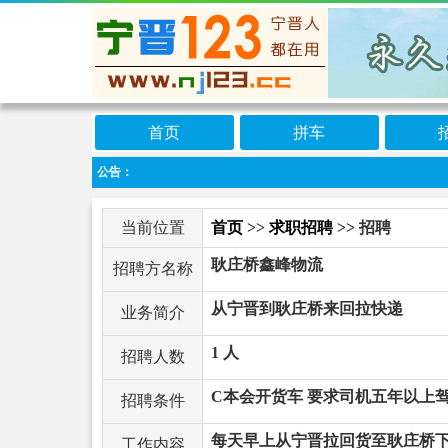
首页
拼车
公告：
当前位置
首页
>>
求职招聘
>> 招聘
耿庄桥鑫峰物流
招聘方名称
从宁晋到耿庄桥来回拉快递
业务简介
1 人
招聘人数
C本会开货车 要求司机五年以上
招聘条件
每天早上从宁晋拉回货至耿庄桥
工作内容