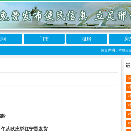
招聘
门市
租房
房
免责声明：本栏目信息由网
最
驾龄
下午从耿庄桥往宁晋发货