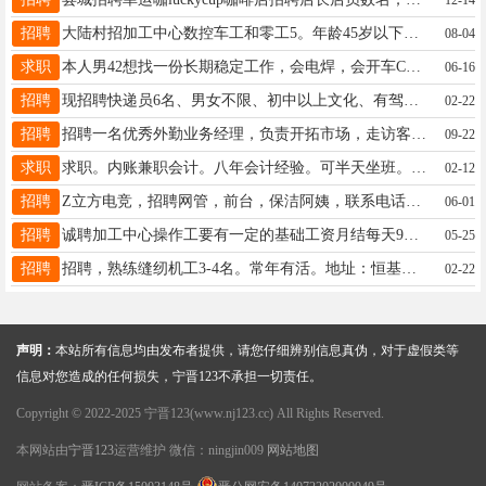
招聘
大陆村招加工中心数控车工和零工5。年龄45岁以下。电话：13933740398
08-04
求职
本人男42想找一份长期稳定工作，会电焊，会开车C1驾证。11年驾龄。有需要人的可以联系；电话：16632955017
06-16
招聘
现招聘快递员6名、男女不限、初中以上文化、有驾驶三轮经验的优先，工资面议、联系电话13633195882
02-22
招聘
招聘一名优秀外勤业务经理，负责开拓市场，走访客户，行动力很强，有一定交际能力，希望退伍军人优先考虑，15031479155、15733129986
09-22
求职
求职。内账兼职会计。八年会计经验。可半天坐班。经验丰富。各类经营账都可。欢迎各位老板致电:18732957104微信同号
02-12
招聘
Z立方电竞，招聘网管，前台，保洁阿姨，联系电话📞19943533666
06-01
招聘
诚聘加工中心操作工要有一定的基础工资月结每天9小时。地址城西。电话18730913922
05-25
招聘
招聘，熟练缝纫机工3-4名。常年有活。地址：恒基现代城门口（二小附近）18103212816
02-22
声明：
本站所有信息均由发布者提供，请您仔细辨别信息真伪，对于虚假类等
信息对您造成的任何损失，宁晋123不承担一切责任。
Copyright © 2022-2025 宁晋123(www.nj123.cc) All Rights Reserved.
本网站由
宁晋123
运营维护 微信：ningjin009
网站地图