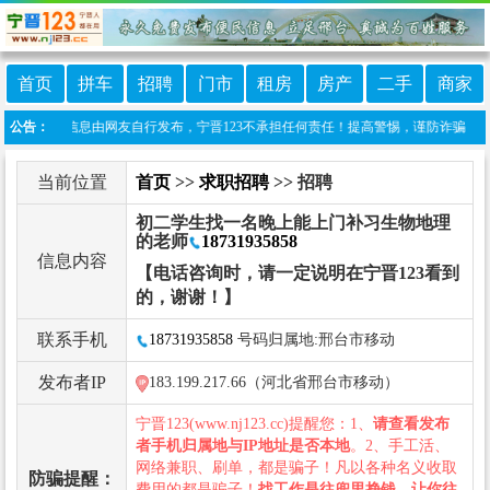
首页
拼车
招聘
门市
租房
房产
二手
商家
：本栏目信息由网友自行发布，宁晋123不承担任何责任！提高警惕，谨防诈骗！做推广、做
公告：
当前位置
首页
>>
求职招聘
>> 招聘
初二学生找一名晚上能上门补习生物地理
的老师
18731935858
信息内容
【电话咨询时，请一定说明在宁晋123看到
的，谢谢！】
联系手机
18731935858
号码归属地:邢台市移动
发布者IP
183.199.217.66（河北省邢台市移动）
宁晋123(www.nj123.cc)提醒您：1、
请查看发布
者手机归属地与IP地址是否本地
。2、手工活、
网络兼职、刷单，都是骗子！凡以各种名义收取
防骗提醒：
费用的都是骗子！
找工作是往兜里挣钱，让你往