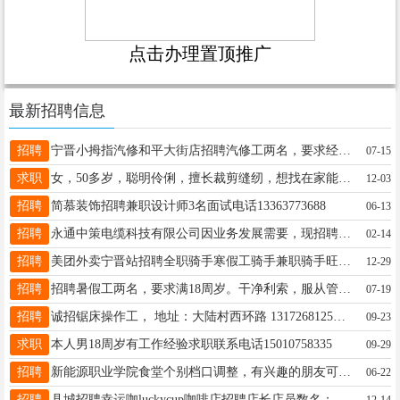
点击办理置顶推广
最新招聘信息
招聘
宁晋小拇指汽修和平大街店招聘汽修工两名，要求经验丰富，福利待遇好！月工资7000以上*联系电话13229867091微信同号
07-15
求职
女，50多岁，聪明伶俐，擅长裁剪缝纫，想找在家能干的手工活，电话13930934292
12-03
招聘
简慕装饰招聘兼职设计师3名面试电话13363773688
06-13
招聘
永通中策电缆科技有限公司因业务发展需要，现招聘电缆销售业务员若干名。 有销售经验者优先。 联系电话:19913018887
02-14
招聘
美团外卖宁晋站招聘全职骑手寒假工骑手兼职骑手旺季来袭待遇优厚满18周岁即可入职不限男女联系电话 18618437278微信同号
12-29
招聘
招聘暑假工两名，要求满18周岁。干净利索，服从管理。18632902887
07-19
招聘
诚招锯床操作工， 地址：大陆村西环路 13172681250（微信同）
09-23
求职
本人男18周岁有工作经验求职联系电话15010758335
09-29
招聘
新能源职业学院食堂个别档口调整，有兴趣的朋友可以电话15930771076
06-22
招聘
县城招聘幸运咖luckycup咖啡店招聘店长店员数名；只招长期！年龄要求17周岁-28周岁男生优先！薪酬待遇2800-5000元/月起提成高福利好上升空间大有无经验均可免费培训即刻上岗有能力的来电话同微 15155999357
12-14