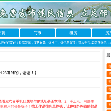
招聘
门市
租房
房
责任！提高警惕，谨防诈骗！做推广、做信息置顶！请加宁晋123客服微信：ningjin
最
123看到的，谢谢！】
查看发布者手机归属地与IP地址是否本地
。2、手工活、网络兼
收取费用的都是骗子！
找工作是往兜里挣钱，让你往外掏钱的都是