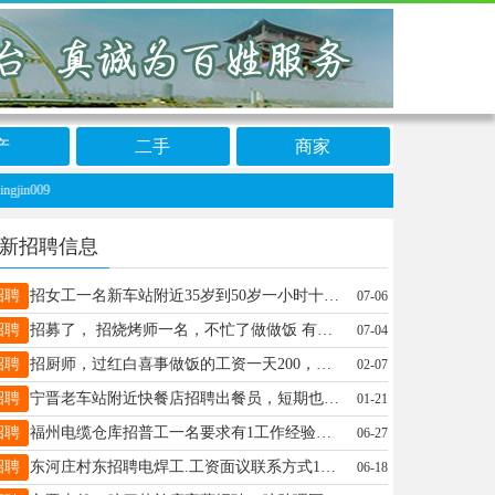
产
二手
商家
009
新招聘信息
招聘
招女工一名新车站附近35岁到50岁一小时十元到12元13831922217
07-06
招聘
招募了， 招烧烤师一名，不忙了做做饭 有责任心的，能直接干的，找长期工 电话13021883129微信同步
07-04
招聘
招厨师，过红白喜事做饭的工资一天200，地址宁晋县城电话 13131935112
02-07
招聘
宁晋老车站附近快餐店招聘出餐员，短期也可，过年期间不休息，有意16632993618
01-21
招聘
福州电缆仓库招普工一名要求有1工作经验没干过的不行包吃包住待遇优厚联系15080027187
06-27
招聘
东河庄村东招聘电焊工.工资面议联系方式13784132966边老板
06-18