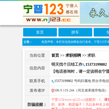
首页
拼车
公告：
免责声明：本栏目信息由网友自行发布，宁晋123不承担任何
当前位置
首页
>>
求职招聘
>> 求职
明天找个日结工作
15373199802
信息内容
【电话咨询时，请一定说明在宁晋
联系手机
15373199802
号码归属地:邢台市电信
发布者IP
106.9.119.244（河北省承德市电信）
宁晋123(www.nj123.cc)提醒您：1、
请
防骗提醒：
职、刷单，都是骗子！凡以各种名义