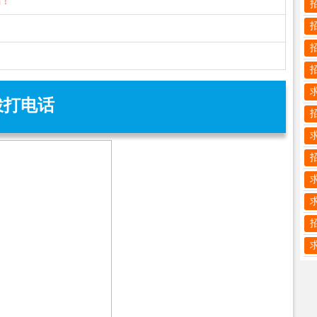
骗！
拨打电话