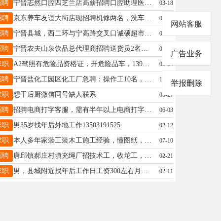
招聘
宁晋志然口腔四芝兰店高薪招聘口腔助理医生，执业医生，护士，市场部人员数名，有公休，有节假日福利，提供宿舍，有保险，有意者电话联系：15613973729同V
03-18
招聘
京东养车友谊大街店现招聘机修两名，洗车人员两名，待遇优厚，中午管饭，联系人：冯总18903195151
03-03
网站客服
招聘
宁晋县城，西二环与宁高路交叉口诚硕超市招女工2名，要求踏实能干，吃苦耐劳，年龄30-50周岁，有意私聊13403396796
03-07
招聘
宁晋农夫山泉饮品总代理商招聘送货员2名。要求27岁—40岁，县城附近居住，送货员会开厢货车优先，电话13653197190，地址天宝东街孙村南口
07-25
广告业务
求职
A2驾照有危险品资格证，开危险品车，13931904747。
02-24
招聘
宁晋盐化工园区化工厂急聘：操作工10名，统一要求男性，50岁以下，工资6000+，上12休24，有化工操作经验者优先；联系电话：17731953585。
12-15
举报删除
求职
想干后厨微信同号缺人联系
06-27
招聘
招聘电商打字客服，需有半年以上电商打字客服工作经验，熟练使用电脑办公，女性优先，有本岗位工作经验优先联系电话13303194319
06-03
求职
男35岁找年后外地工作13503191525
02-12
求职
本人多年家装工装木工施工经验，懂图纸，干活认真耐心仔细，有需要的公司或者队伍可联系我:13722900196
07-10
招聘
唐邱镇郝庄村填充绳厂招技术工，收坨工，要求吃苦耐劳，两班倒干12歇12，工资面谈，有意者联系电话：13513192749
02-21
求职
男，县城附近找年后工作日工资300左右月结吃苦耐劳熟练驾驶货车小车十年以上零事故。17733006651
02-11